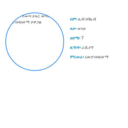
ስም፡
ሌቭ ኮቫሌቭ
ጾታ፡
ወንድ
ዕድሜ፡
7
ዜግነት፡
ራሺያኛ
ምርመራ፡
ኒውሮብላስቶማ