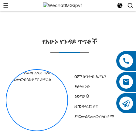
የአሁኑ የጉዳይ ጥናቶች
ስም፡
ኩቫቶቭ ኢሚን
ጾታ፡
ወንድ
ዕድሜ፡
8
ዜግነት፡
ራሺያኛ
ምርመራ፡
ኒውሮብላስቶማ