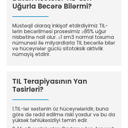
Uğurla Becərə Bilərmi?
Müstəqil olaraq inkişaf etdirdiyimiz TIL-
lərin becərilməsi prosesimiz ≥85% uğur
nisbətinə nail olur. ≥1 sm3 normal toxuma
nümunəsi ilə milyardlarla TIL becərilə bilər
və hüceyrələr güclü sitotoksik aktivlik
nümayiş etdirir.
TIL Terapiyasının Yan
Təsirləri?
1.TIL-lər xəstənin öz hüceyrələridir, buna
görə də rədd edilmə riski yoxdur və bu da
yüksək təhlükəsizliyi təmin edir.