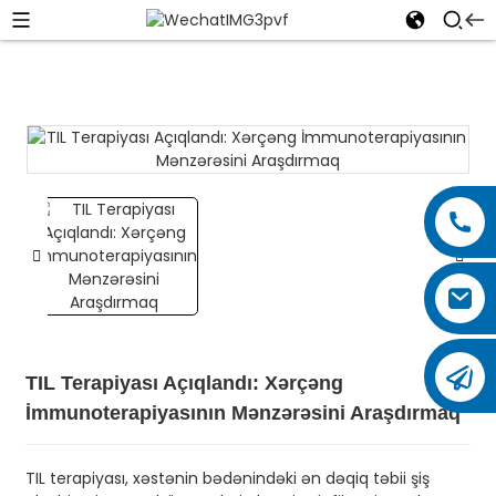
TIL Terapiyası Açıqlandı: Xərçəng
İmmunoterapiyasının Mənzərəsini Araşdırmaq
TIL terapiyası, xəstənin bədənindəki ən dəqiq təbii şiş