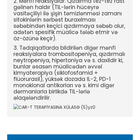
2. Mənfi reaksiyalar: Qızdırma tez-tez rast
gəlinən haldır (TIL-lərin hüceyrə
vasitəçiliyi ilə şişin təmizlənməsi zamanı
sitokinlərin sərbəst buraxılması
səbəbindən keçici qızdırmaya səbəb olur,
adətən spesifik müalicə tələb etmir və
öz-özünə keçir).
3. Tədqiqatlarda bildirilən digər mənfi
reaksiyalara trombositopeniya, qızdırmalı
neytropeniya, hipertoniya və s. daxildir ki,
bunlar əsasən müalicədən əvvəl
kimyaterapiya (siklofosfamid +
flüorurasil), yüksək dozada IL-2, PD-1
monoklonal antikorları və s. kimi digər
dərmanlarla birlikdə TIL-lərlə
əlaqələndirilir.