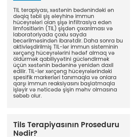
TIL terapiyası, xəstənin bədənindəki ən
dəqiq təbii şiş əleyhinə immun
hüceyrələri olan şişə infiltrasiya edən
limfositlərin (TIL) şişdən çıxarılması və
laboratoriyada çoxlu sayda
becərilməsindən ibarətdir. Daha sonra bu
aktivləşdirilmiş TIL-lər immun sisteminin
xərçəng hüceyrələrini hədəf almaq və
öldürmək qabiliyyətini gücləndirmək
üçün xəstənin bədəninə yenidən daxil
edilir. TIL-lər xərçəng hüceyrələrindəki
spesifik markerləri tanımaqla və onlara
qarşı immun reaksiyasını başlatmaqla
işləyir və nəticədə şişin məhv olmasına
səbəb olur.
Tils Terapiyasının Proseduru
Nədir?