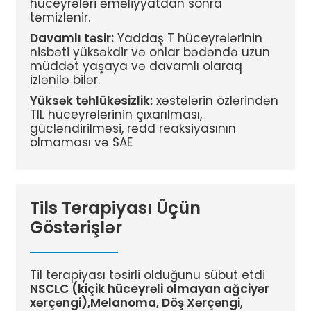
hüceyrələri əməliyyatdan sonra
təmizlənir.
Davamlı təsir:
Yaddaş T hüceyrələrinin
nisbəti yüksəkdir və onlar bədəndə uzun
müddət yaşaya və davamlı olaraq
izlənilə bilər.
Yüksək təhlükəsizlik:
xəstələrin özlərindən
TIL hüceyrələrinin çıxarılması,
gücləndirilməsi, rədd reaksiyasının
olmaması və SAE
Tils Terapiyası Üçün
Göstərişlər
Til terapiyası təsirli olduğunu sübut etdi
NSCLC (kiçik hüceyrəli olmayan ağciyər
xərçəngi),
Melanoma, Döş Xərçəngi
,