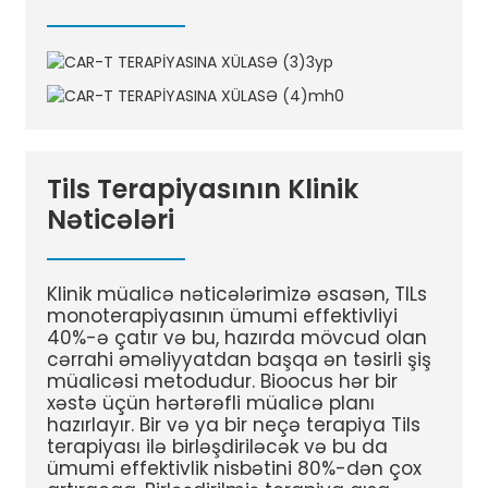
Tils Terapiyasının Klinik
Nəticələri
Klinik müalicə nəticələrimizə əsasən, TILs
monoterapiyasının ümumi effektivliyi
40%-ə çatır və bu, hazırda mövcud olan
cərrahi əməliyyatdan başqa ən təsirli şiş
müalicəsi metodudur. Bioocus hər bir
xəstə üçün hərtərəfli müalicə planı
hazırlayır. Bir və ya bir neçə terapiya Tils
terapiyası ilə birləşdiriləcək və bu da
ümumi effektivlik nisbətini 80%-dən çox