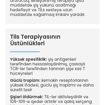
artıracaq. Birləşdirilmiş terapiya qısa
müddətdə şiş yükünü azaltmağı
hədəfləyir və TILs xəstəyə uzun
müddətdə sağalmaq imkanı yaradır.
Tils Terapiyasının
Üstünlükləri
Yüksək spesifiklik:
şiş antigenləri
tərəfindən həssaslaşdırılmış, çoxsaylı
TCR-lər tərəfindən tanınan şişə xas T
hüceyrələri
Güclü tropizm:
kemokin reseptorlarının
yüksək ifadəsi, güclü şiş tropizmi və daha
sürətli təsir
Şişləri öldürmək:
TIL-lər aktivləşdirilir və
109-1011-ə qədər artırılır və qalıq xərçəng