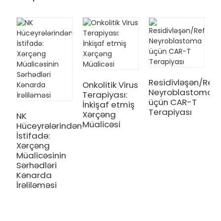
Residivləşən/Refr
Onkolitik Virus
Neyroblastoma
Terapiyası:
N
üçün CAR-T
İnkişaf etmiş
N
Terapiyası
Xərçəng
İ
NK
Müalicəsi
O
Hüceyrələrindən
A
İstifadə:
ü
Xərçəng
Müalicəsinin
Sərhədləri
Kənarda
İrəliləməsi