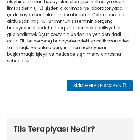
əleyhinə immun hüceyrələri olan şişə infiltrasiya edən
limfositlərin (TIL) şişdən çıxarılması və laboratoriyada
çoxlu sayda becərilməsindən ibarətdir. Daha sonra bu
aktivləşdirilmiş TIL-lər immun sisteminin xərçəng
hüceyrələrini hədəf almaq və öldürmək qabiliyyətini
gücləndirmək üçün xəstənin bədəninə yenidən daxil
edilir. TIL-lər xərçəng hüceyrələrindəki spesifik markerləri
tanımaqla və onlara qarşı immun reaksiyasını
başlatmaqla işləyir və nəticədə şişin məhv olmasına
səbəb olur.
BIZIMLƏ ƏLAQƏ SAXLAYIN
Tils Terapiyası Nədir?