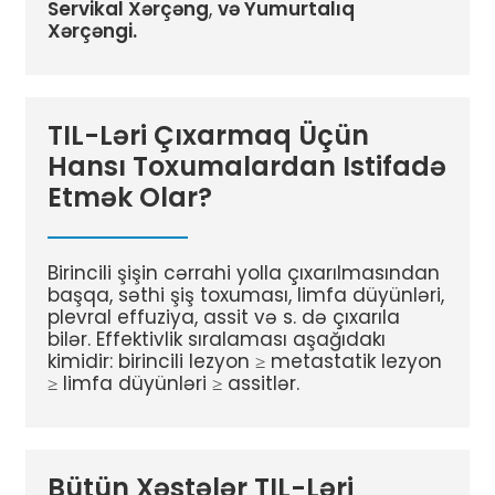
Servikal Xərçəng
,
və Yumurtalıq
Xərçəngi.
TIL-Ləri Çıxarmaq Üçün
Hansı Toxumalardan Istifadə
Etmək Olar?
Birincili şişin cərrahi yolla çıxarılmasından
başqa, səthi şiş toxuması, limfa düyünləri,
plevral effuziya, assit və s. də çıxarıla
bilər. Effektivlik sıralaması aşağıdakı
kimidir: birincili lezyon ≥ metastatik lezyon
≥ limfa düyünləri ≥ assitlər.
Bütün Xəstələr TIL-Ləri