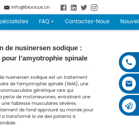
info@bioocus.cn
pécialistes
FAQ
Contactez-Nous
Nouvel
on de nusinersen sodique :
Loading...
Loading...
r pour l’amyotrophie spinale
n de nusinersen sodique est un traitement
naire de l’amyotrophie spinale (SMA), une
uromusculaire génétique rare qui
a perte de motoneurones, entraînant une
t une faiblesse musculaires sévères.
raitement de fond approuvé au monde pour
il a transformé la vie des patients à
ondiale.