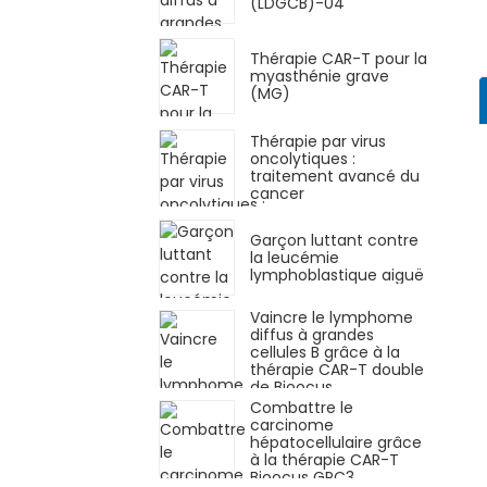
(LDGCB)-04
Thérapie CAR-T pour la
myasthénie grave
(MG)
Thérapie par virus
oncolytiques :
traitement avancé du
cancer
Garçon luttant contre
la leucémie
lymphoblastique aiguë
Vaincre le lymphome
diffus à grandes
cellules B grâce à la
thérapie CAR-T double
de Bioocus
Combattre le
carcinome
hépatocellulaire grâce
à la thérapie CAR-T
Bioocus GPC3