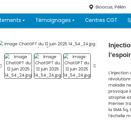
Bioocus, Pékin
itements
Témoignages
Centres CGT
S
Injecti
Loading...
Loading...
l’espoi
L’injectio
révolution
maladie ne
provoque l
atrophie e
Premier t
la SMA 5q, 
l’échelle m