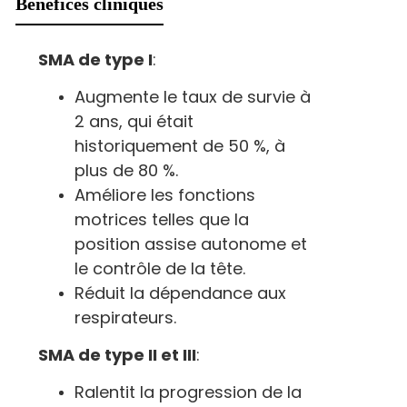
Bénéfices cliniques
Services supplémentaires
87 500
Australie
(Sans
350 000
525
subvention)
Communication
Configuration de WhatsApp e
SMA de type I
:
contacts.
Accès VIP
Services médicaux accélérés grâce
Augmente le taux de survie à
Économies
Les tarifs de BIOOCUS permettent de
Besoins quotidiens
: Assistance pour l'héberg
d'économies par rapport aux tarifs non subvent
2 ans, qui était
restauration, les achats et la traduction profe
Australie.
historiquement de 50 %, à
plus de 80 %.
Améliore les fonctions
motrices telles que la
position assise autonome et
le contrôle de la tête.
Réduit la dépendance aux
respirateurs.
SMA de type II et III
:
Ralentit la progression de la