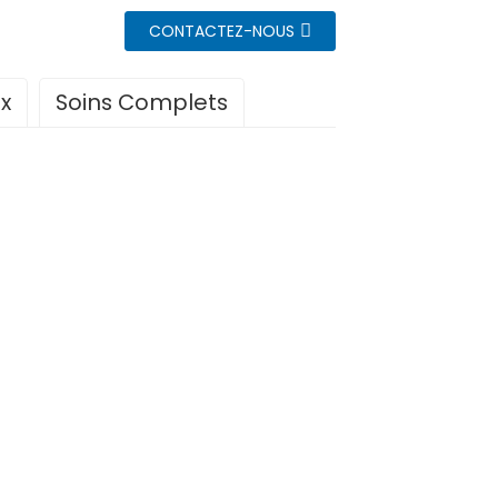
CONTACTEZ-NOUS
x
Soins Complets
ients internationaux qui
rfait complet de 200 000 $,
 assurant une expérience
n.
en.
 frigorifique.
 personnalisés basés sur les
orter la quatrième dose à
néficier d'un soutien pour les
 pour plus de précision.
sas, coordination des dépôts et