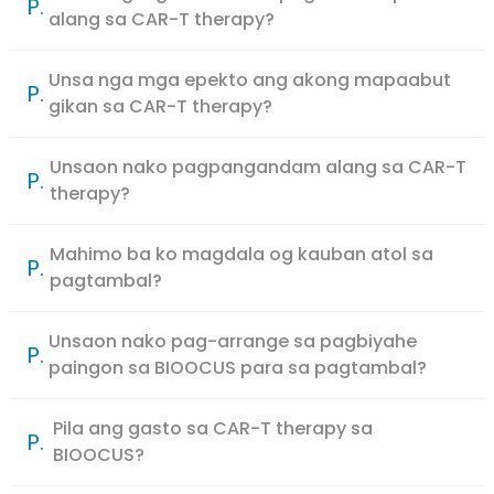
P.
alang sa CAR-T therapy?
Unsa nga mga epekto ang akong mapaabut
P.
gikan sa CAR-T therapy?
Unsaon nako pagpangandam alang sa CAR-T
P.
therapy?
Mahimo ba ko magdala og kauban atol sa
P.
pagtambal?
Unsaon nako pag-arrange sa pagbiyahe
P.
paingon sa BIOOCUS para sa pagtambal?
Pila ang gasto sa CAR-T therapy sa
P.
BIOOCUS?