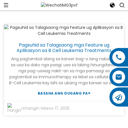
Pagsuhid sa Talagsaong mga Feature ug
Aplikasyon sa B Cell Leukemia Treatments
Ang pagtambal alang sa kanser bag-o lang nabag-o
sa usa ka dako nga paagi; usa sa labing hinungdanon
nga pag-uswag nakit-an sa mga pamaagi sa
pagtambal sa immunotherapy sa lebel sa cellular. Ang
B-Cell Leukemia kay lahi sa ubang mga kanser sa dugo
tungod sa talagsaon nga mga isyu ug mga tubag niini
»
BASAHA ANG DUGANG PA
sa pagtambal. Kini nga kahimtang, labi na tungod sa
pagdaghan sa mga B lymphocyte sa dugo,
makapukaw sa bag-ong mga paagi sa paghunahuna
ni:
hangin
-
Marso 17, 2025
bahin sa pagbatok sa sakit ug pagpauswag sa mga
sangputanan sa mga pasyente. Ang padayon nga
panukiduki gihimo aron ipagawas ang mga bag-ong