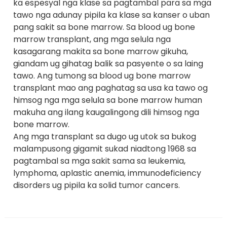
ka espesyal nga klase sa pagtambal para sa mga
tawo nga adunay pipila ka klase sa kanser o uban
pang sakit sa bone marrow. Sa blood ug bone
marrow transplant, ang mga selula nga
kasagarang makita sa bone marrow gikuha,
giandam ug gihatag balik sa pasyente o sa laing
tawo. Ang tumong sa blood ug bone marrow
transplant mao ang paghatag sa usa ka tawo og
himsog nga mga selula sa bone marrow human
makuha ang ilang kaugalingong dili himsog nga
bone marrow.
Ang mga transplant sa dugo ug utok sa bukog
malampusong gigamit sukad niadtong 1968 sa
pagtambal sa mga sakit sama sa leukemia,
lymphoma, aplastic anemia, immunodeficiency
disorders ug pipila ka solid tumor cancers.