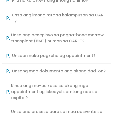
P.
Pila na ka CAR-T ang imong nahimo?
Unsa ang imong rate sa kalampusan sa CAR-
P.
T?
Unsa ang benepisyo sa pagpa-bone marrow
P.
transplant (BMT) human sa CAR-T?
P.
Unsaon nako pagkuha og appointment?
P.
Unsang mga dokumento ang akong dad-on?
Kinsa ang mo-asikaso sa akong mga
P.
appointment ug iskedyul samtang naa sa
ospital?
Unsa ang proseso para sa mga pasyente sa