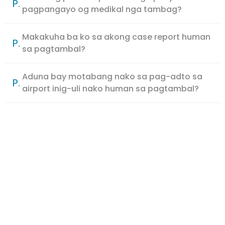
P.
pagpangayo og medikal nga tambag?
Makakuha ba ko sa akong case report human
P.
sa pagtambal?
Aduna bay motabang nako sa pag-adto sa
P.
airport inig-uli nako human sa pagtambal?
PAGTAMBAL