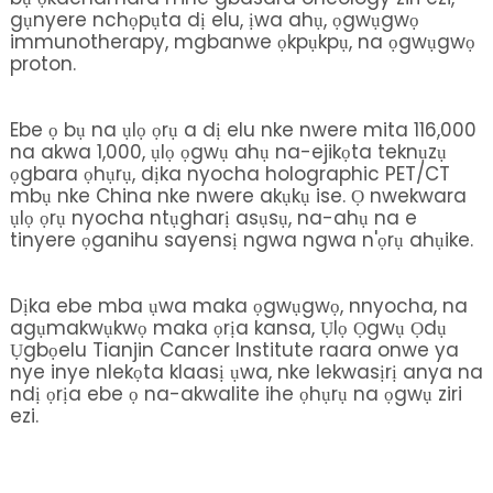
gụnyere nchọpụta dị elu, ịwa ahụ, ọgwụgwọ
immunotherapy, mgbanwe ọkpụkpụ, na ọgwụgwọ
proton.
Ebe ọ bụ na ụlọ ọrụ a dị elu nke nwere mita 116,000
na akwa 1,000, ụlọ ọgwụ ahụ na-ejikọta teknụzụ
ọgbara ọhụrụ, dịka nyocha holographic PET/CT
mbụ nke China nke nwere akụkụ ise. Ọ nwekwara
ụlọ ọrụ nyocha ntụgharị asụsụ, na-ahụ na e
tinyere ọganihu sayensị ngwa ngwa n'ọrụ ahụike.
Dịka ebe mba ụwa maka ọgwụgwọ, nnyocha, na
agụmakwụkwọ maka ọrịa kansa, Ụlọ Ọgwụ Ọdụ
Ụgbọelu Tianjin Cancer Institute raara onwe ya
nye inye nlekọta klaasị ụwa, nke lekwasịrị anya na
ndị ọrịa ebe ọ na-akwalite ihe ọhụrụ na ọgwụ ziri
ezi.