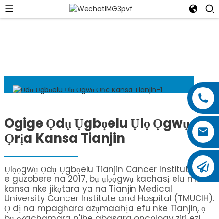
Ogige Ọdụ Ụgbọelu Ụlọ Ọgwụ
Ọrịa Kansa Tianjin
Ụlọọgwụ Ọdụ Ụgbọelu Tianjin Cancer Institute, nke
e guzobere na 2017, bụ ụlọọgwụ kachasị elu maka
kansa nke jikọtara ya na Tianjin Medical
University Cancer Institute and Hospital (TMUCIH).
Ọ dị na mpaghara azụmaahịa efu nke Tianjin, ọ
bụ ọkachamara n'ihe gbasara oncology ziri ezi,