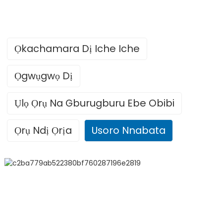
Ọkachamara Dị Iche Iche
Ọgwụgwọ Dị
Ụlọ Ọrụ Na Gburugburu Ebe Obibi
Ọrụ Ndị Ọrịa
Usoro Nnabata
●
Ọgwụgwọ tupu oge eruo:
Visa ngwa ngwa, nhazi
inshọransị, ndị njikwa ikpe dị iche iche raara onwe ha nye;
●
Ọgwụgwọ:
Ụlọ ndị VIP, otu narị ọkwa mmiri laminar, nri e ji
omenala mee (Halal/Japanese/Western);
Dr. Bryan Liu
●
Ọgwụgwọ Mgbe Ọ Bụsịrị:
Nleba anya zuru ụwa ọnụ, ịnweta
●Ọgwụgwọ kacha nta nke etuto thoracic
ọgwụ na-aga n'ihu, na nhazigharị n'ofe ókèala.
●Ubi Pụrụ Iche:
Ọgwụgwọ Mgbochi Ọrịa na Ọgwụgwọ Mkpụrụ
●Ịwa ahụ e ji ihe ndị sitere n'okike wepụta ihe nlele anya (ISI)
Ndụ Ihe nketa
ỌGWỤGWỌ
ます ...