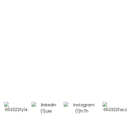
Leucemia linfoblastica acuta (T-ALL)
Lupus eritematoso sistemico (LES)
Contattaci
Cellulare / WhatsApp / WeChat:
+86 13264500477 (Inglese, Sig. Albert Chen)
+86 13552633045 (Inglese, Sig.ra Sarah)
Indirizzo e-mail: info@bioocus.cn
Aggiungi: Sala B584, 4° piano, edificio 14, Cui Wei
Zhong Li, distretto di Haidian, Pechino
© Copyright - 2019-2025: Tutti i diritti riservati. -
Mappa del