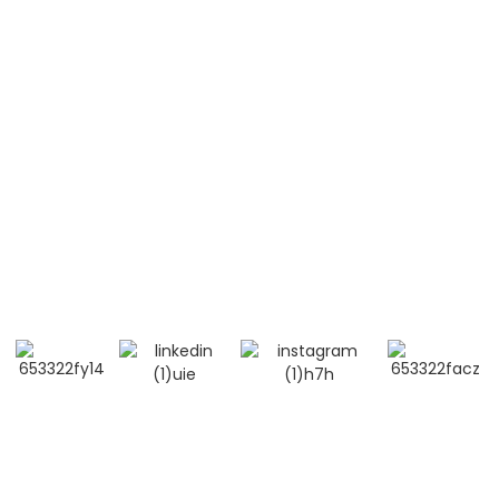
Contattaci
Cellulare / WhatsApp / WeChat:
+86 13264500477 (Inglese, Sig. Albert Chen)
+86 13552633045 (Inglese, Sig.ra Sarah)
Indirizzo e-mail: info@bioocus.cn
Aggiungi: Sala B584, 4° piano, edificio 14, Cui Wei
Zhong Li, distretto di Haidian, Pechino
© Copyright - 2019-2025: Tutti i diritti riservati. -
Mappa del
sito
-
- Politica sulla riservatezza
Termini e condizioni
Resource