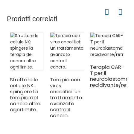
Prodotti correlati
Terapia CAR-
T per il
neuroblastoma
Sfruttare le
Terapia con
recidivante/refra
cellule NK:
virus
I
spingere la
oncolitici: un
N
terapia del
trattamento
S
cancro oltre
avanzato
s
ogni limite.
contro il
l
cancro.
m
s