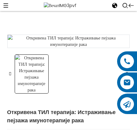
Откривена ТИЛ терапија: Истраживање
пејзажа имунотерапије рака