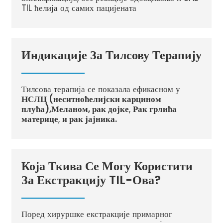
TIL ћелија од самих пацијената
Индикације За Тилсову Терапију
Тилсова терапија се показала ефикасном у
НСЛЦ (неситноћелијски карцином
плућа),
Меланом, рак дојке
,
Рак грлића
материце
,
и рак јајника.
Која Ткива Се Могу Користити
За Екстракцију TIL-Ова?
Поред хируршке екстракције примарног