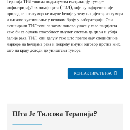
Терапија ТИЛ-овима подразумева екстракцију тумор-
инфилтрирајућих лимфоцита (ТИЛ), који су најпрецизније
природне антитуморске имуне ћелије у телу пацијента, из тумора
и њихово култивисање у великом броју у лабораторији. Ови
активирани ТИЛ-ови се затим поново уносе у тело пацијента
како би се ојачала способност имуног система да циља и убија
ћелије рака. ТИЛ-ови делују тако што препознају специфичне
маркере на ћелијама рака и покрећу имуни одговор против њих,
што на крају доводи до уништења тумора.
КОНТАКТИРАЈТЕ НАС
Шта Је Тилсова Терапија?