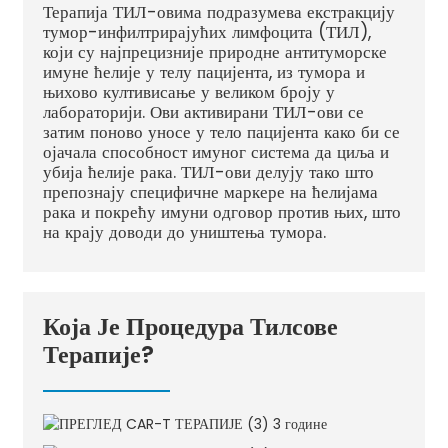
Терапија ТИЛ-овима подразумева екстракцију
тумор-инфилтрирајућих лимфоцита (ТИЛ),
који су најпрецизније природне антитуморске
имуне ћелије у телу пацијента, из тумора и
њихово култивисање у великом броју у
лабораторији. Ови активирани ТИЛ-ови се
затим поново уносе у тело пацијента како би се
ојачала способност имуног система да циља и
убија ћелије рака. ТИЛ-ови делују тако што
препознају специфичне маркере на ћелијама
рака и покрећу имуни одговор против њих, што
на крају доводи до уништења тумора.
Која Је Процедура Тилсове
Терапије?