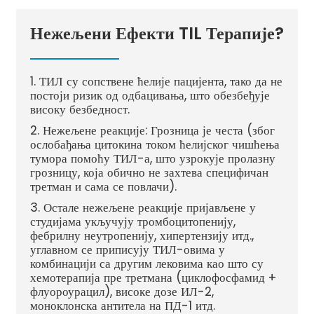
Нежељени Ефекти TIL Терапије?
1. ТИЛ су сопствене ћелије пацијента, тако да не
постоји ризик од одбацивања, што обезбеђује
високу безбедност.
2. Нежељене реакције: Грозница је честа (због
ослобађања цитокина током ћелијског чишћења
тумора помоћу ТИЛ-а, што узрокује пролазну
грозницу, која обично не захтева специфичан
третман и сама се повлачи).
3. Остале нежељене реакције пријављене у
студијама укључују тромбоцитопенију,
фебрилну неутропенију, хипертензију итд.,
углавном се приписују ТИЛ-овима у
комбинацији са другим лековима као што су
хемотерапија пре третмана (циклофосфамид +
флуороурацил), високе дозе ИЛ-2,
моноклонска антитела на ПД-1 итд.