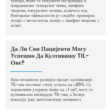
тумора, може се покушати екстракција и
површинског туморског ткива, лимфних
чворова, плеуралног излива, асцитеса итд.
Рангирање ефикасности је следеће: примарна
лезија ≥ метастатска лезија ≥ лимфни чворови ≥
асцит.
Да Ли Сви Пацијенти Могу
Успешно Да Култивишу TIL-
Ове?
Наш независно развијен процес култивације
TIL-ова постиже стопу успеха од ≥85%. Са
нормалним узорком ткива од ≥1 цм³, могу се
култивисати милијарде TIL-ова, а ћелије
показују јаку цитотоксичну активност.