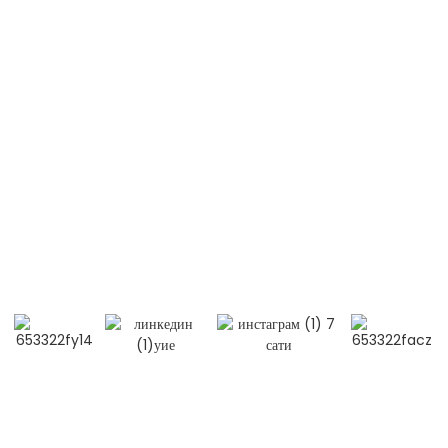
Системски еритематозни лупус (СЛЕ)
Контактирајте нас
Мобилни / WhatsApp / WeChat：
+86 13264500477 (енглески, Г. Алберт Чен)
+86 13552633045 (енглески, Гђа Сара)
Е-пошта: info@bioocus.cn
Додати: соба Б584, 4. спрат, зграда 14, Цуи Веи Зхонг Ли,
округ Хаидиан, Пекинг
© Ауторска права - 2019-2025: Сва права задржана. -
Мапа сајта
-
-
Политика приватности
- Услови и одредбе
Resource