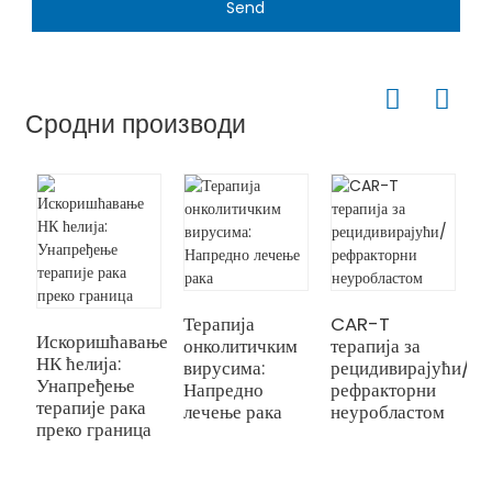
Send
Сродни производи
Терапија
CAR-T
Искоришћавање
онколитичким
терапија за
И
НК ћелија:
вирусима:
рецидивирајући/
н
Унапређење
Напредно
рефракторни
Н
терапије рака
лечење рака
неуробластом
Н
преко граница
с
м
а