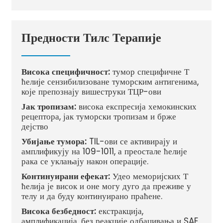
Предности Тилс Терапије
Висока специфичност:
тумор специфичне Т
ћелије сензибилизоване туморским антигенима,
које препознају вишеструки ТЦР-ови
Јак тропизам:
висока експресија хемокинских
рецептора, јак туморски тропизам и брже
дејство
Убијање тумора:
TIL-ови се активирају и
амплификују на 109-1011, а преостале ћелије
рака се уклањају након операције.
Континуирани ефекат:
Удео меморијских Т
ћелија је висок и оне могу дуго да преживе у
телу и да буду континуирано праћене.
Висока безбедност:
екстракција,
амплификација, без реакције одбацивања и SAE