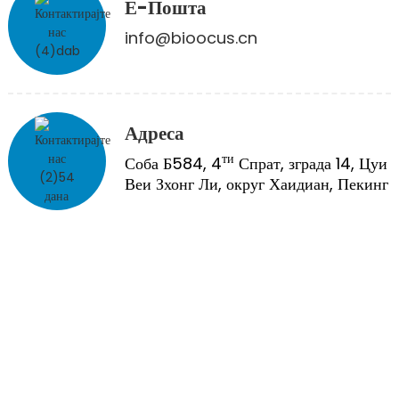
Е-Пошта
info@bioocus.cn
Адреса
ти
Соба Б584, 4
Спрат, зграда 14, Цуи
Веи Зхонг Ли, округ Хаидиан, Пекинг
ТРЕТМАН
Таласемија/Српаста анемија