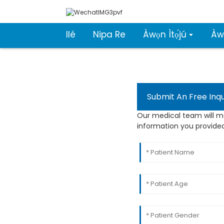
Ilé
Nipa Re
Àwọn Ìtọ́jú
Àwọ
Submit An Free Inqu
Our medical team will m
information you provided