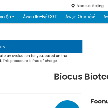
Bioocus, Beijing
n Ẹ̀rí
Àwọn Ilé-Iṣẹ́ CGT
Àwọn Onímọ̀ṣẹ́
A
iry
ake an evaluation for you, based on the
. This procedure is free of charge.
Biocus Biote
Foon