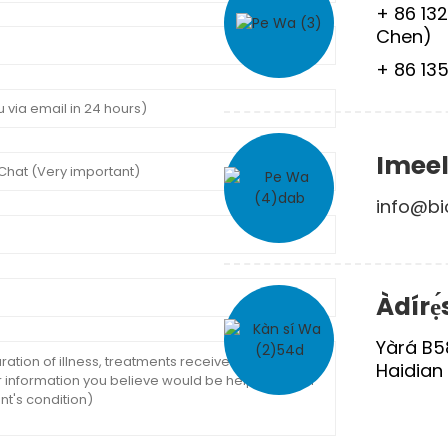
+ 86 132
Chen)
+ 86 135
Imeel
info@bi
Àdírẹ́
Yàrá B5
Haidian D