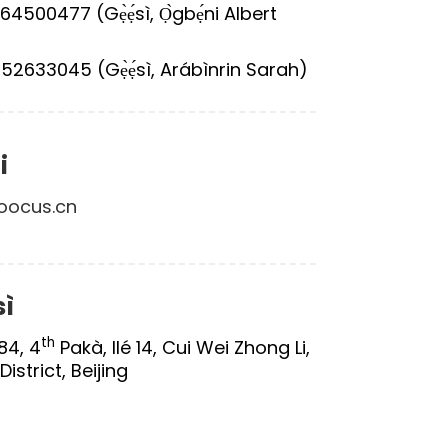
64500477 (Gẹ̀ẹ́sì, Ọ̀gbẹ́ni Albert
52633045 (Gẹ̀ẹ́sì, Arábìnrin Sarah)
i
oocus.cn
sì
th
84, 4
Pakà, Ilé 14, Cui Wei Zhong Li,
istrict, Beijing