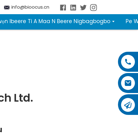
info@bioocus.cn
wọn Ibeere Ti A Maa N Beere Nigbagbogbo
Pe 
ch Ltd.
u