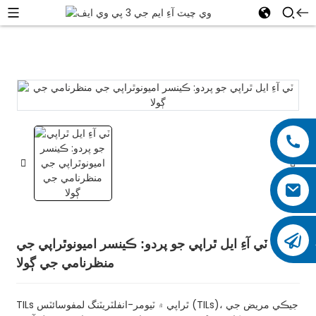
ٽي آءِ ايل ٿراپي جو پردو: ڪينسر اميونوٿراپي جي
منظرنامي جي ڳولا
TILs ٿراپي ۾ ٽيومر-انفلٽريٽنگ لمفوسائٽس (TILs)، جيڪي مريض جي