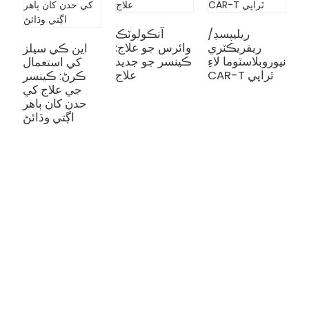
ن
ريليپسڊ/
آنڪولوٽڪ
م
ريفريڪٽري
وائرس جو علاج:
اين ڪي سيلز
:
نيوروبلاسٽوما لاءِ
ڪينسر جو جديد
کي استعمال
ر
CAR-T ٿراپي
علاج
ڪرڻ: ڪينسر
يد
جي علاج کي
حدن کان ٻاهر
اڳتي وڌائڻ
علاج
ٿيليسيميا/سڪل انيميا