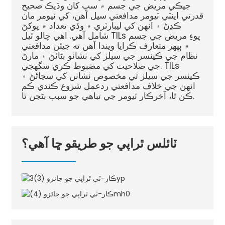
جيڪي مريض جي جسم ۾ سڀ کان وڌيڪ صحيح
قدرتي اينٽي ٽيومر مدافعتي سيل آهن، کي ٽيومر مان
ڪڍڻ ۽ انهن کي ليبارٽري ۾ وڏي تعداد ۾ پوکڻ
شامل آهي. اهي چالو ٿيل TILs پوءِ مريض جي جسم
۾ ٻيهر متعارف ڪرايا ويندا آهن ته جيئن مدافعتي
نظام جي ڪينسر جي سيلز کي نشانو بڻائڻ ۽ مارڻ
جي صلاحيت کي مضبوط ڪري سگهجي. TILs
ڪينسر جي سيلز تي مخصوص نشانن کي سڃاڻڻ ۽
انهن جي خلاف مدافعتي ردعمل شروع ڪندي ڪم
ڪن ٿا، آخرڪار ٽيومر جي تباهي جو سبب بڻجن ٿا.
ٽائلس ٿراپي جو طريقو ڇا آهي؟