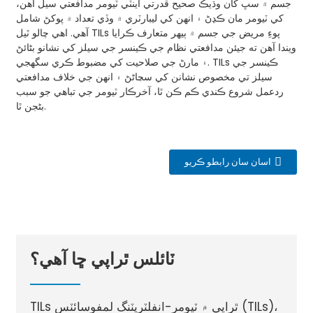
جسم ۾ سڀ کان وڌيڪ صحيح قدرتي اينٽي ٽيومر مدافعتي سيل آهن،
کي ٽيومر مان ڪڍڻ ۽ انهن کي ليبارٽري ۾ وڏي تعداد ۾ پوکڻ شامل
آهي. اهي چالو ٿيل TILs پوءِ مريض جي جسم ۾ ٻيهر متعارف ڪرايا
ويندا آهن ته جيئن مدافعتي نظام جي ڪينسر جي سيلز کي نشانو بڻائڻ
۽ مارڻ جي صلاحيت کي مضبوط ڪري سگهجي. TILs ڪينسر جي
سيلز تي مخصوص نشانن کي سڃاڻڻ ۽ انهن جي خلاف مدافعتي
ردعمل شروع ڪندي ڪم ڪن ٿا، آخرڪار ٽيومر جي تباهي جو سبب
بڻجن ٿا.
اسان سان رابطو ڪريو
ٽائلس ٿراپي ڇا آهي؟
TILs ٿراپي ۾ ٽيومر-انفلٽريٽنگ لمفوسائٽس (TILs)،