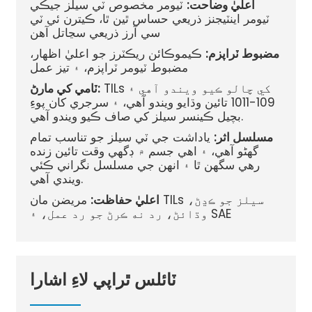
اعليٰ وضاحت:
ٽيومر مخصوص ٽي سيلز جيڪي
ٽيومر اينٽيجنز ذريعي حساس ٿين ٿا، ڪيترن ئي ٽي
سي آرز ذريعي سڃاتل آهن
مضبوط ٽراپزم:
ڪيموڪائن ريڪٽرز جو اعليٰ اظهار،
مضبوط ٽيومر ٽراپزم، ۽ تيز عمل
TILs کي چالو ڪيو ويندو آهي ۽
ٽامي کي مارڻ:
109-1011 تائين وڌايو ويندو آهي، ۽ سرجري کان پوءِ
بچيل ڪينسر سيلز کي صاف ڪيو ويندو آهي.
مسلسل اثر:
ياداشت جي ٽي سيلز جو تناسب تمام
گهڻو آهي، ۽ اهي جسم ۾ ڊگهي وقت تائين زنده
رهي سگهن ٿا ۽ انهن جي مسلسل نگراني ڪئي
ويندي آهي.
اعليٰ حفاظت:
مريضن مان TILs سيلز جو ڪڍڻ،
وڌائڻ، رد نه ڪرڻ جو رد عمل، ۽ SAE
ٽائلس ٿراپي لاءِ اشارا