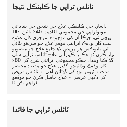
ٽائلس ٿراپي جا ڪلينڪل نتيجا
اسان جي ڪلينڪل علاج جي نتيجن جي بنياد تي،
TILs مونوٿراپي جي مجموعي افاديت 40٪ تائين
پهچي ٿي، جيڪا ان کي موجوده سرجري کان علاوه
سڀ کان وڌيڪ اثرائتي ٽيومر علاج جو طريقو بڻائي
ٿي. بايوڪس هر مريض لاءِ جامع علاج جو منصوبو
تيار ڪري ٿو. هڪ يا ڪيترائي علاج ٽائلس ٿراپي سان
گڏ ڪيا ويندا، جيڪو مجموعي اثرائتي شرح کي 80٪
کان وڌيڪ وڌائيندو. گڏيل علاج جو مقصد مختصر
مدت ۾ ٽيومر لوڊ کي گهٽائڻ آهي، ۽ ٽائلس مريض
کي ڊگهي عرصي ۾ علاج حاصل ڪرڻ جو موقعو
فراهم ڪن ٿا.
ٽائلس ٿراپي جا فائدا