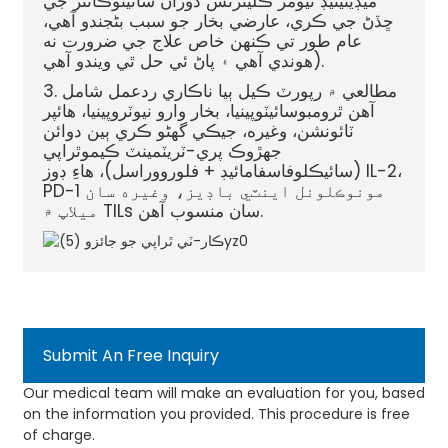
ميڊيئيٽيڊ ٽيومر ڪليئرنس دوران سائيٽوڪائنز جي
ڇڏڻ جي ڪري، عارضي بخار جو سبب بڻجندو آهي،
عام طور تي ڪنهن خاص علاج جي ضرورت نه
هوندي آهي ۽ پاڻ ئي حل ٿي ويندو آهي).
3. مطالعي ۾ رپورٽ ڪيل ٻيا ناڪاري ردعمل شامل
آهن ٿرومبوسائيٽوپينيا، بخار وارو نيوٽروپينيا، هائپر
ٽائونشن، وغيره، جيڪي گهڻو ڪري ٻين دوائن
جهڙوڪ پري-ٽريٽمينٽ ڪيموٿراپي
(سائيڪلوفاسفامائيڊ + فلورووراسل)، هاءِ ڊوز IL-2،
PD-1 مونوڪلونل اينٽي باڊيز، وغيره سان
ميلاپ ۾ TILs سان منسوب آهن.
Submit An Free Inquiry
Our medical team will make an evaluation for you, based
on the information you provided. This procedure is free
of charge.