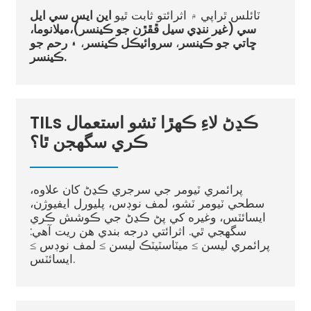
ٽائلس ٿراپي ۾ اثرائتو ثابت ٿيو
اين ايس سي ايل
سي (غير ننڍي سيل ڦڦڙن جو ڪينسر)،
ميلانوما،
ڇاتي جو ڪينسر
،
سروائيڪل ڪينسر
،
۽ رحم جو
ڪينسر.
TILs ڪڍڻ لاءِ ڪهڙا ٽشو استعمال
ڪري سگهجن ٿا؟
پرائمري ٽيومر جي سرجري ڪڍڻ کان علاوه،
سطحي ٽيومر ٽشو، لمف نوڊس، پليورل ايفيوژن،
ايسائٽس، وغيره کي پڻ ڪڍڻ جي ڪوشش ڪري
سگهجي ٿي. اثرائتي درجه بندي هن ريت آهي:
پرائمري ليسن ≥ ميٽاسٽيٽڪ ليسن ≥ لمف نوڊس ≥
ايسائٽس.