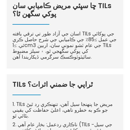
ڇا سڀئي مريض ڪاميابي سان TILs
پوکي سگهن ٿا؟
اسان جي آزاد طور تي ترقي يافته TILs جي پوکائي
جي عمل ≥85٪ جي ڪاميابي جي شرح حاصل ڪري
ٿي. ≥1cm3 جي عام ٽشو نموني سان، اربين TILs
کي پوکي سگهجي ٿو، ۽ سيلز مضبوط
سائيٽوٽوڪسڪ سرگرمي ڏيکاريندا آهن.
TILs ٿراپي جا ضمني اثرات؟
1. TILs مريض جا پنهنجا سيل آهن، تنهنڪري رد ٿيڻ
جو ڪو به خطرو ناهي، اعليٰ حفاظت کي يقيني
بڻائي ٿو.
2. ناڪاري ردعمل: بخار عام آهي (TILs جي سيل-