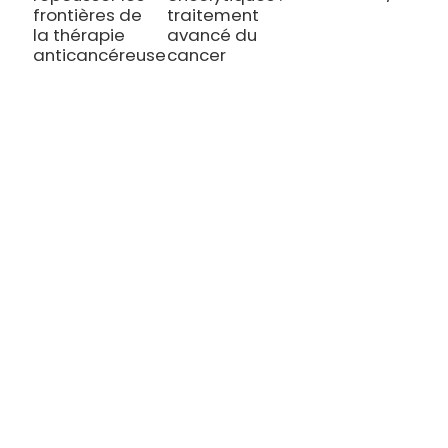
frontières de
traitement
l
la thérapie
avancé du
l
anticancéreuse
cancer
s
TRAITEMENT