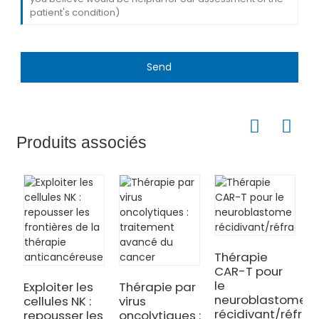
Send
Produits associés
Thérapie
CAR-T pour
le
Exploiter les
Thérapie par
I
neuroblastome
cellules NK :
virus
n
récidivant/réfrac
repousser les
oncolytiques :
s