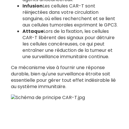
Infusion
Les cellules CAR-T sont
réinjectées dans votre circulation
Chez les patients éligibles, une résection
sanguine, où elles recherchent et se lient
hépatique partielle peut éliminer la majeure
aux cellules tumorales exprimant le GPC3.
partie de la maladie, permettant ainsi aux
Attaque
Lors de la fixation, les cellules
cellules CAR-T de se concentrer sur les résidus
CAR-T libèrent des signaux pour détruire
microscopiques.
les cellules cancéreuses, ce qui peut
entraîner une réduction de la tumeur et
une surveillance immunitaire continue.
Ces combinaisons visent à optimiser les
résultats tout en privilégiant votre confort et
Ce mécanisme vise à fournir une réponse
la santé de votre foie.
durable, bien qu'une surveillance étroite soit
essentielle pour gérer tout effet indésirable lié
au système immunitaire.