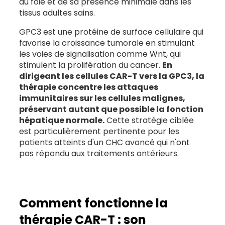
du foie et de sa présence minimale dans les
vous appuyant sur des conseils fondés sur des
tissus adultes sains.
données probantes, votre chemin vers une
meilleure gestion commence par des choix
GPC3 est une protéine de surface cellulaire qui
éclairés.
favorise la croissance tumorale en stimulant
les voies de signalisation comme Wnt, qui
stimulent la prolifération du cancer.
En
dirigeant les cellules CAR-T vers la GPC3, la
En administrant la chimiothérapie directement
thérapie concentre les attaques
à la tumeur via l'artère hépatique et en
immunitaires sur les cellules malignes,
bloquant son apport sanguin, la TACE réduit la
préservant autant que possible la fonction
taille des tumeurs et peut agir en synergie
hépatique normale.
Cette stratégie ciblée
avec la CAR-T en affaiblissant les défenses
est particulièrement pertinente pour les
contre le cancer et en améliorant la réponse
patients atteints d'un CHC avancé qui n'ont
immunitaire.
pas répondu aux traitements antérieurs.
Comment fonctionne la
thérapie CAR-T : son