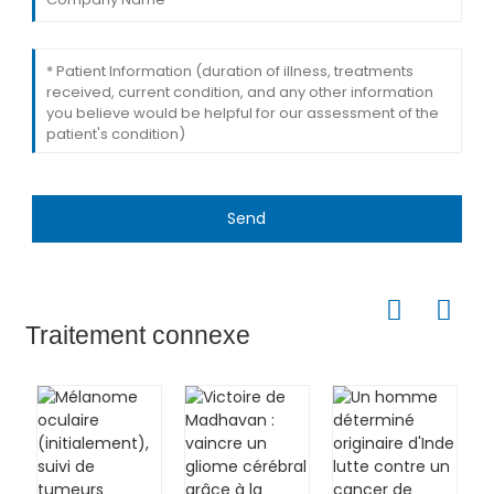
Send
Traitement connexe
M