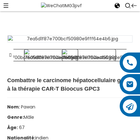
Combattre le carcinome hépatocellulaire grâce
à la thérapie CAR-T Bioocus GPC3
Nom:
Pawan
Genre:
Mâle
Âge:
67
Nationalité:
indien