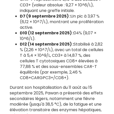
CD3+ (valeur absolue : 9,27 × 10^6/L),
indiquant une greffe initiale.
D7 (9 septembre 2025) :
Un pic à 3,97 %
(6,12 × 10^7/L), montrant une prolifération
active.
D10 (12 septembre 2025) :
04% (9,07 ×
10^6/L).
D12 (14 septembre 2025) :
Stabilisé à 2,82
% (2,26 × 10^7/L), avec un total de cellules
T à 5,4 × 10^9/L, CD3+ à 14,87 %, des
cellules T cytotoxiques CD8+ élevées à
77,88 % et des sous-ensembles CAR-T
équilibrés (par exemple, 2,46 %
CD8+CARGPC3+/CD8+).
Durant son hospitalisation du 11 août au 15
septembre 2025, Pawan a présenté des effets
secondaires légers, notamment une fièvre
modérée (jusqu'à 38,5 °C), de la fatigue et une
élévation transitoire des enzymes hépatiques,