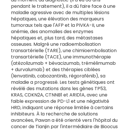
pendant le traitement), il a dû faire face à une
maladie agressive avec de multiples lésions
hépatiques, une élévation des marqueurs
tumoraux tels que l'AFP et la PIVKA-II, une
anémie, des anomalies des enzymes
hépatiques et, plus tard, des métastases
osseuses. Malgré une radioembolisation
transartérielle (TARE), une chimioembolisation
transartérielle (TACE), une immunothérapie
(atézolizumab + bévacizumab, trémélimumab
+ durvalumab) et des thérapies ciblées
(lenvatinib, cabozantinib, régorafénib), sa
maladie a progressé. Les tests génétiques ont
révélé des mutations dans les gènes TP53,
KRAS, CDKN2A, CTNNB1 et ARID1A, avec une
faible expression de PD-L1 et une négativité
HRD, indiquant une réponse limitée à certains
inhibiteurs. À la recherche de solutions
avancées, Pawan a été orienté vers l'hôpital du
cancer de Tianjin par l'intermédiaire de Bioocus