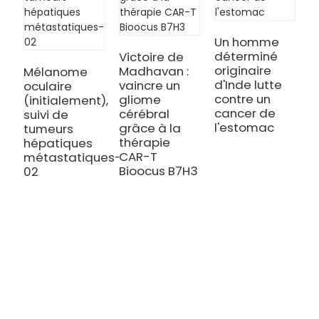
m
0
Un homme
déterminé
Victoire de
originaire
Madhavan :
Mélanome
d'Inde lutte
vaincre un
oculaire
contre un
gliome
(initialement),
cancer de
cérébral
suivi de
l'estomac
grâce à la
tumeurs
thérapie
hépatiques
CAR-T
métastatiques-
Bioocus B7H3
02
TRAITEMENT