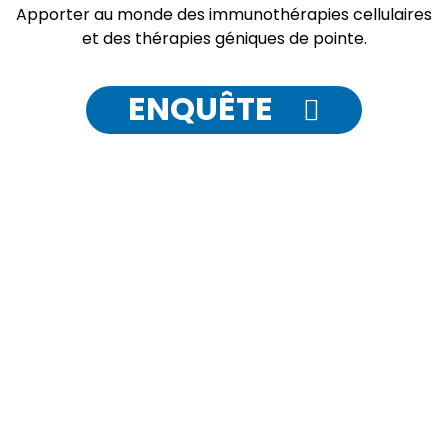
Apporter au monde des immunothérapies cellulaires
et des thérapies géniques de pointe.
ENQUÊTE
TRAITEMENT
Thalassémie/Anémie falciforme
Thérapie CAR-T
Thérapie TILs
Thérapie par cellules NK
Atrophie musculaire spinale