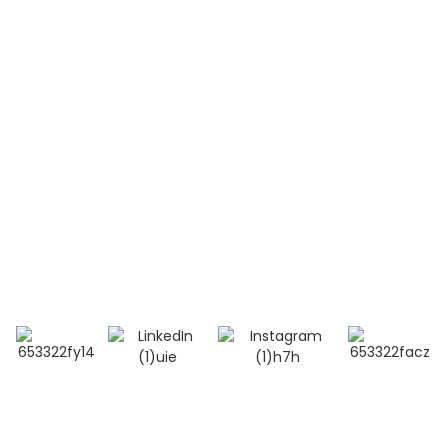
Lupus érythémateux systémique (LES)
Contactez-nous
Mobile / Whatsapp / Wechat :
+86 13264500477 (Anglais, M. Albert Chen)
+86 13552633045 (Anglais, Mme Sarah)
Courriel : info@bioocus.cn
Ajouter : Salle B584, 4e étage, bâtiment 14, Cui Wei
Zhong Li, district de Haidian, Pékin
© Droits d'auteur - 2019-2025 : Tous droits réservés. -
Plan
du site
-
- Politique de confidentialité
- Conditions