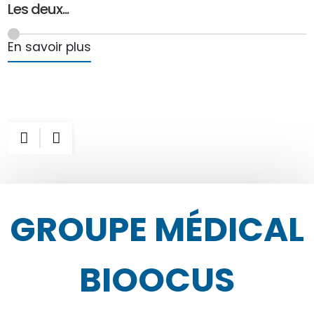
Les deux...
P
L
l
s
En savoir plus
E
GROUPE MÉDICAL
BIOOCUS