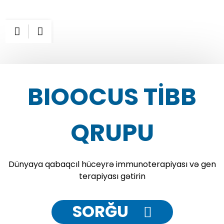
BIOOCUS TIBB
QRUPU
Dünyaya qabaqcıl hüceyrə immunoterapiyası və gen
terapiyası gətirin
SORĞU