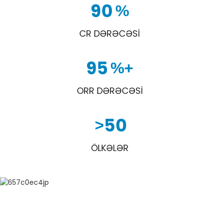
90
%
CR DƏRƏCƏSI
95
%+
ORR DƏRƏCƏSI
50
>
ÖLKƏLƏR