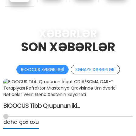
XƏBƏRLƏR
SON XƏBƏRLƏR
BIOOCUS XƏBƏRLƏRI
SƏNAYE XƏBƏRLƏRI
A
BIOOCUS Tibb Qrupunun iki...
D
L
daha çox oxu
d