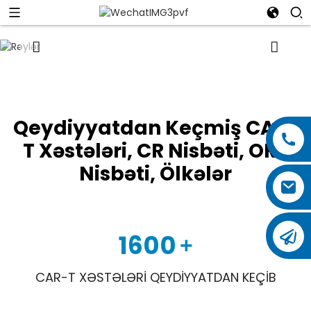
Qeydiyyatdan Keçmiş CAR-
T Xəstələri, CR Nisbəti, ORR
Nisbəti, Ölkələr
1600
+
CAR-T XƏSTƏLƏRI QEYDIYYATDAN KEÇIB