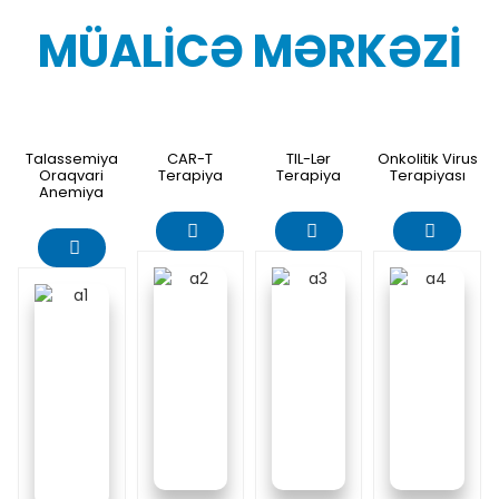
MÜALICƏ MƏRKƏZI
Talassemiya
CAR-T
TIL-Lər
Onkolitik Virus
Oraqvari
Terapiya
Terapiya
Terapiyası
Anemiya