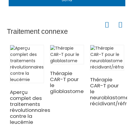
Traitement connexe
Thérapie
CAR-T pour
Thérapie
le
CAR-T pour
glioblastome
le
Aperçu
neuroblastome
complet des
récidivant/réfrac
traitements
révolutionnaires
contre la
F
leucémie
t
C