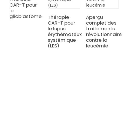
CAR-T pour
T
le
C
glioblastome
l
Thérapie
Aperçu
n
CAR-T pour
complet des
r
le lupus
traitements
érythémateux
révolutionnaires
systémique
contre la
(LES)
leucémie