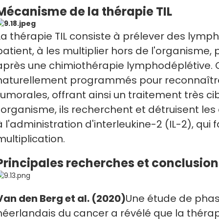
Mécanisme de la thérapie TIL
La thérapie TIL consiste à prélever des lymp
patient, à les multiplier hors de l'organisme, 
après une chimiothérapie lymphodéplétive. 
naturellement programmés pour reconnaître 
tumorales, offrant ainsi un traitement très cib
l'organisme, ils recherchent et détruisent le
à l'administration d'interleukine-2 (IL-2), qui f
multiplication.
Principales recherches et conclusion
Van den Berg et al. (2020)
Une étude de phase 
néerlandais du cancer a révélé que la thérapi