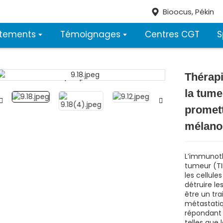
Bioocus, Pékin
itements
Témoignages
Centres CGT
S
Thérapi
Loading...
Loading...
la tume
promett
mélan
L’immunoth
tumeur (TI
les cellule
détruire le
être un tr
métastatiq
répondant 
telles que 