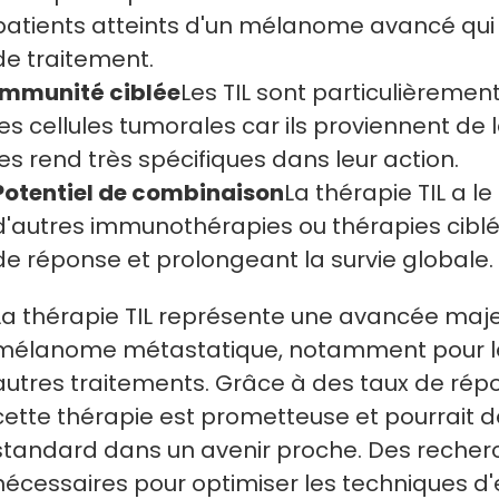
patients atteints d'un mélanome avancé qui
de traitement.
Immunité ciblée
Les TIL sont particulièreme
les cellules tumorales car ils proviennent de 
les rend très spécifiques dans leur action.
Potentiel de combinaison
La thérapie TIL a l
d'autres immunothérapies ou thérapies ciblée
de réponse et prolongeant la survie globale.
La thérapie TIL représente une avancée maje
mélanome métastatique, notamment pour les
autres traitements. Grâce à des taux de rép
cette thérapie est prometteuse et pourrait d
standard dans un avenir proche. Des recher
nécessaires pour optimiser les techniques d'e