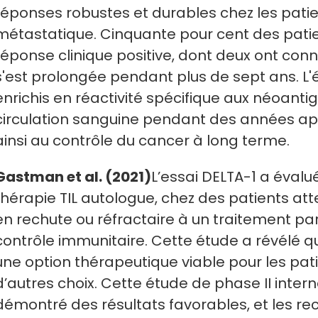
réponses robustes et durables chez les pat
métastatique. Cinquante pour cent des pati
réponse clinique positive, dont deux ont con
s'est prolongée pendant plus de sept ans. L'
enrichis en réactivité spécifique aux néoanti
circulation sanguine pendant des années apr
ainsi au contrôle du cancer à long terme.
Gastman et al. (2021)
L’essai DELTA-1 a évalué
thérapie TIL autologue, chez des patients a
en rechute ou réfractaire à un traitement par
contrôle immunitaire. Cette étude a révélé que
une option thérapeutique viable pour les pat
d’autres choix. Cette étude de phase II inter
démontré des résultats favorables, et les re