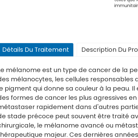
immunitaire
Détails Du Traitement
Description Du Pro
Le mélanome est un type de cancer de la pea
des mélanocytes, les cellules responsables 
le pigment qui donne sa couleur à la peau. I
des formes de cancer les plus agressives en
métastaser rapidement dans d'autres partie
de stade précoce peut souvent être traité a
chirurgicale, le mélanome avancé ou métast
thérapeutique majeur. Ces dernières année