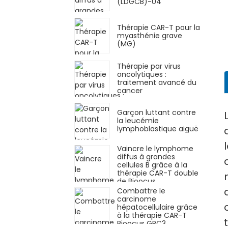
(LDGCB)-04
Thérapie CAR-T pour la
myasthénie grave
(MG)
Thérapie par virus
oncolytiques :
traitement avancé du
cancer
Garçon luttant contre
la leucémie
lymphoblastique aiguë
Vaincre le lymphome
diffus à grandes
cellules B grâce à la
thérapie CAR-T double
de Bioocus
Combattre le
carcinome
hépatocellulaire grâce
à la thérapie CAR-T
Bioocus GPC3