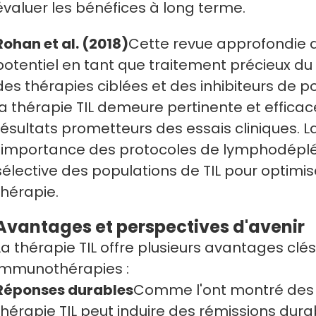
évaluer les bénéfices à long terme.
Rohan et al. (2018)
Cette revue approfondie de
potentiel en tant que traitement précieux d
des thérapies ciblées et des inhibiteurs de p
la thérapie TIL demeure pertinente et effic
résultats prometteurs des essais cliniques. 
l'importance des protocoles de lymphodéplét
sélective des populations de TIL pour optimise
thérapie.
Avantages et perspectives d'avenir
La thérapie TIL offre plusieurs avantages clé
immunothérapies :
Réponses durables
Comme l'ont montré des 
thérapie TIL peut induire des rémissions dur