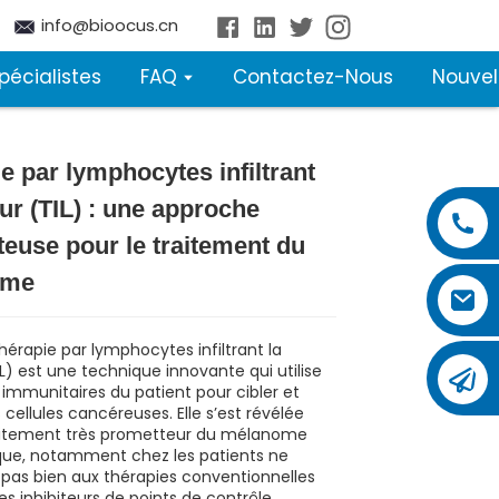
info@bioocus.cn
pécialistes
FAQ
Contactez-Nous
Nouvel
e par lymphocytes infiltrant
Loading...
Loading...
Loading...
Loading...
ur (TIL) : une approche
euse pour le traitement du
ome
érapie par lymphocytes infiltrant la
L) est une technique innovante qui utilise
s immunitaires du patient pour cibler et
s cellules cancéreuses. Elle s’est révélée
aitement très prometteur du mélanome
ue, notamment chez les patients ne
pas bien aux thérapies conventionnelles
les inhibiteurs de points de contrôle