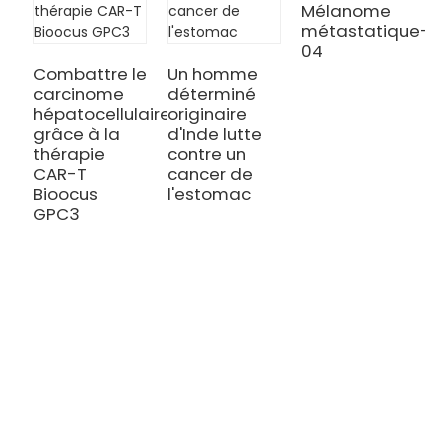
Mélanome
métastatique-
04
Combattre le
Un homme
carcinome
déterminé
V
hépatocellulaire
originaire
M
grâce à la
d'Inde lutte
v
thérapie
contre un
g
CAR-T
cancer de
c
Bioocus
l'estomac
g
GPC3
t
C
B
TRAITEMENT