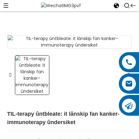
TIL-terapy ûntbleate: it lânskip fan kanker-
immunoterapy ûndersiket