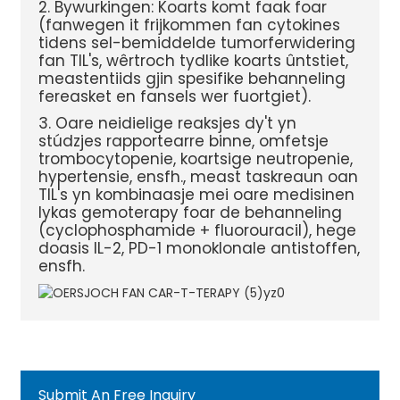
2. Bywurkingen: Koarts komt faak foar
(fanwegen it frijkommen fan cytokines
tidens sel-bemiddelde tumorferwidering
fan TIL's, wêrtroch tydlike koarts ûntstiet,
meastentiids gjin spesifike behanneling
fereasket en fansels wer fuortgiet).
3. Oare neidielige reaksjes dy't yn
stúdzjes rapportearre binne, omfetsje
trombocytopenie, koartsige neutropenie,
hypertensie, ensfh., meast taskreaun oan
TIL's yn kombinaasje mei oare medisinen
lykas gemoterapy foar de behanneling
(cyclophosphamide + fluorouracil), hege
doasis IL-2, PD-1 monoklonale antistoffen,
ensfh.
Submit An Free Inquiry