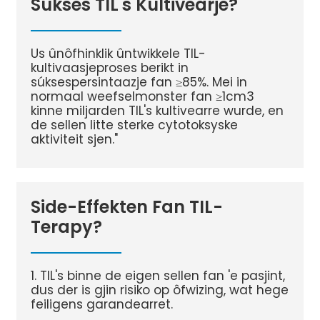
Súkses TIL's Kultivearje?
Us ûnôfhinklik ûntwikkele TIL-
kultivaasjeproses berikt in
súksespersintaazje fan ≥85%. Mei in
normaal weefselmonster fan ≥1cm3
kinne miljarden TIL's kultivearre wurde, en
de sellen litte sterke cytotoksyske
aktiviteit sjen."
Side-Effekten Fan TIL-
Terapy?
1. TIL's binne de eigen sellen fan 'e pasjint,
dus der is gjin risiko op ôfwizing, wat hege
feiligens garandearret.