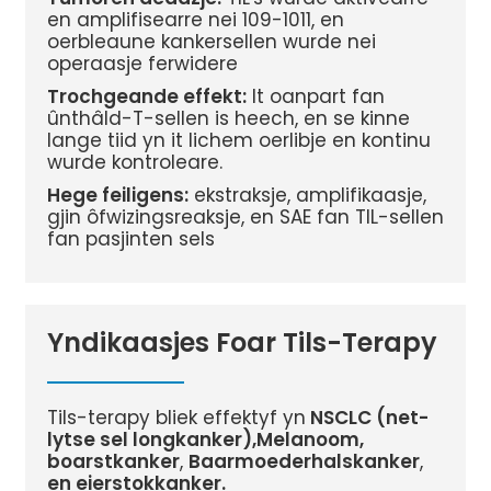
en amplifisearre nei 109-1011, en
oerbleaune kankersellen wurde nei
operaasje ferwidere
Trochgeande effekt:
It oanpart fan
ûnthâld-T-sellen is heech, en se kinne
lange tiid yn it lichem oerlibje en kontinu
wurde kontroleare.
Hege feiligens:
ekstraksje, amplifikaasje,
gjin ôfwizingsreaksje, en SAE fan TIL-sellen
fan pasjinten sels
Yndikaasjes Foar Tils-Terapy
Tils-terapy bliek effektyf yn
NSCLC (net-
lytse sel longkanker),
Melanoom,
boarstkanker
,
Baarmoederhalskanker
,
en eierstokkanker.