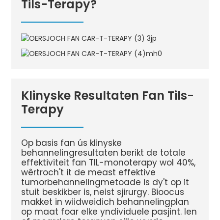
Tils-Terapy?
Klinyske Resultaten Fan Tils-
Terapy
Op basis fan ús klinyske
behannelingresultaten berikt de totale
effektiviteit fan TIL-monoterapy wol 40%,
wêrtroch't it de meast effektive
tumorbehannelingmetoade is dy't op it
stuit beskikber is, neist sjirurgy. Bioocus
makket in wiidweidich behannelingplan
op maat foar elke yndividuele pasjint. Ien