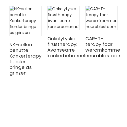
Onkolytyske
CAR-T-
firustherapy:
terapy foar
NK-sellen
N
Avansearre
weromkommend/r
benutte:
N
kankerbehanneling
neuroblastoom
Kankerterapy
D
fierder
s
bringe as
s
grinzen