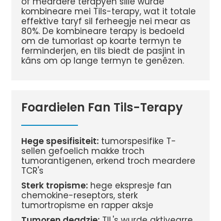
of meardere terapyen sille wurde
kombineare mei Tils-terapy, wat it totale
effektive taryf sil ferheegje nei mear as
80%. De kombineare terapy is bedoeld
om de tumorlast op koarte termyn te
ferminderjen, en tils biedt de pasjint in
kâns om op lange termyn te genêzen.
Foardielen Fan Tils-Terapy
Hege spesifisiteit:
tumorspesifike T-
sellen gefoelich makke troch
tumorantigenen, erkend troch meardere
TCR's
Sterk tropisme:
hege ekspresje fan
chemokine-reseptors, sterk
tumortropisme en rapper aksje
Tumoren deadzje:
TIL's wurde aktivearre