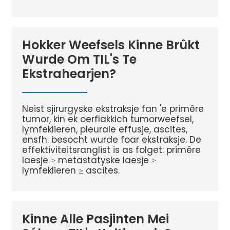
Hokker Weefsels Kinne Brûkt
Wurde Om TIL's Te
Ekstrahearjen?
Neist sjirurgyske ekstraksje fan 'e primêre
tumor, kin ek oerflakkich tumorweefsel,
lymfeklieren, pleurale effusje, ascites,
ensfh. besocht wurde foar ekstraksje. De
effektiviteitsranglist is as folget: primêre
laesje ≥ metastatyske laesje ≥
lymfeklieren ≥ ascites.
Kinne Alle Pasjinten Mei