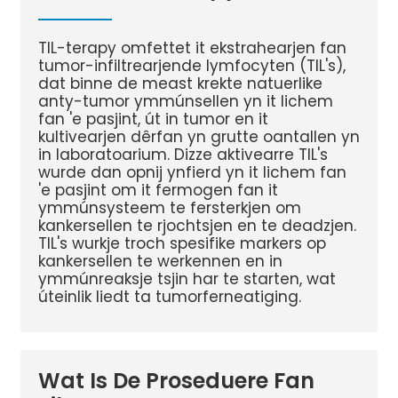
TIL-terapy omfettet it ekstrahearjen fan
tumor-infiltrearjende lymfocyten (TIL's),
dat binne de meast krekte natuerlike
anty-tumor ymmúnsellen yn it lichem
fan 'e pasjint, út in tumor en it
kultivearjen dêrfan yn grutte oantallen yn
in laboratoarium. Dizze aktivearre TIL's
wurde dan opnij ynfierd yn it lichem fan
'e pasjint om it fermogen fan it
ymmúnsysteem te fersterkjen om
kankersellen te rjochtsjen en te deadzjen.
TIL's wurkje troch spesifike markers op
kankersellen te werkennen en in
ymmúnreaksje tsjin har te starten, wat
úteinlik liedt ta tumorferneatiging.
Wat Is De Proseduere Fan