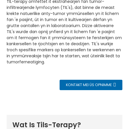
TIL-terapy omfettet it ekstrahearjen fan tumor-
infiltrearjende lymfocyten (TIL's), dat binne de meast
krekte natuerlike anty-tumor ymmúnsellen yn it lichem
fan 'e pasjint, út in tumor en it kultivearjen dêrfan yn
grutte oantallen yn in laboratoarium. Dizze aktivearre
TIL's wurde dan opnij ynfierd yn it lichem fan 'e pasjint
om it fermogen fan it ymmúnsysteem te fersterkjen om
kankersellen te rjochtsjen en te deadzjen. TIL's wurkje
troch spesifike markers op kankersellen te werkennen en
in ymmúnreaksje tsjin har te starten, wat úteinlik liedt ta
tumorferneatiging.
KONTAKT MEI ÚS OPNIMME
Wat Is Tils-Terapy?