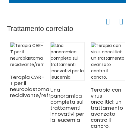
Trattamento correlato
Terapia CAR-
T per il
neuroblastoma
Una
Terapia con
L
recidivante/refrattario
panoramica
virus
s
completa sui
oncolitici: un
s
trattamenti
trattamento
p
innovativi per
avanzato
d
la leucemia
contro il
o
cancro.