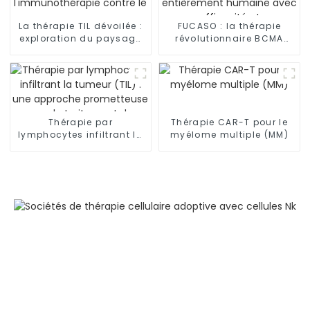
La thérapie TIL dévoilée :
FUCASO : la thérapie
exploration du paysage
révolutionnaire BCMA
de l'immunothérapie
CAR-T entièrement
contre le cancer
humaine avec une
efficacité et une sécurité
inégalées
Thérapie par
Thérapie CAR-T pour le
lymphocytes infiltrant la
myélome multiple (MM)
tumeur (TIL) : une
approche prometteuse
pour le traitement du
mélanome