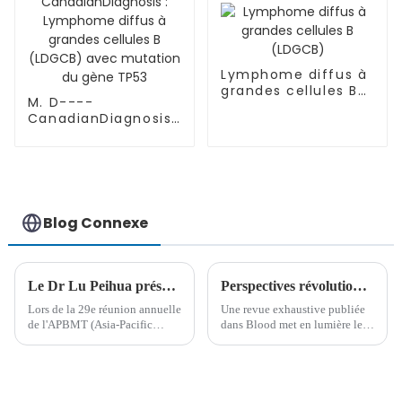
Lymphome diffus à
grandes cellules B
M. D----
(LDGCB)
CanadianDiagnosis :
Lymphome diffus à
grandes cellules B
(LDGCB) avec
mutation du gène
TP53
Blog Connexe
Le Dr Lu Peihua présente une avancée majeure dans la thérapie CAR-T lors de la 29e réunion annuelle de l'APBMT
Perspectives révolutionnaires sur les sous-types génétiques de la LAL-B chez l'adulte
Lors de la 29e réunion annuelle
Une revue exhaustive publiée
de l'APBMT (Asia-Pacific
dans Blood met en lumière les
Blood and Marrow
avancées récentes dans la
Transplantation), le Dr Lu
compréhension des sous-types
Peihua a prononcé un discours
génétiques de la leucémie
sur le succès de la thérapie
aiguë lymphoblastique à
cellulaire CAR-T en Chine. Les
cellules B (LAL-B) de l'adulte.