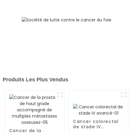
métastases
ganglionnaires et de
lymphangite
carcinomateuse dans
les deux poumons-03
Produits Les Plus Vendus
Cancer colorectal
de stade IV
Cancer de la
avancé-01