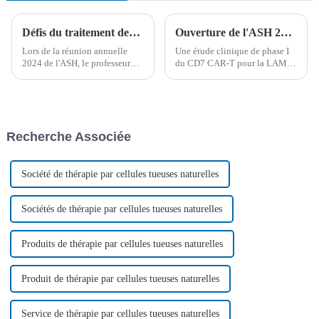
Défis du traitement des maladies fongiques invasives révolutionnaires chez les patients atteints d'hémopathies malignes : aperçus de l'ASH 2024
Ouverture de l'ASH 2023 | Le Dr Peihua Lu présente les cellules CAR-T pour la recherche sur la LAM récidivante ou réfractaire
Lors de la réunion annuelle
Une étude clinique de phase I
2024 de l'ASH, le professeur
du CD7 CAR-T pour la LAM
Sun Yuqian a partagé ses
R/R par l'équipe de Daopei Lu
recherches révolutionnaires sur
fait ses débuts à l'ASHLa 65e
la maladie fongique invasive
réunion annuelle de l'American
révolutionnaire (bIFD) chez les
Society of Hematology (ASH)
patients atteints d'hémopathies
s'est tenue hors ligne (San
Recherche Associée
malignes, soulignant...
Diego, États-Unis) et en ligne...
Société de thérapie par cellules tueuses naturelles
Sociétés de thérapie par cellules tueuses naturelles
Produits de thérapie par cellules tueuses naturelles
Produit de thérapie par cellules tueuses naturelles
Service de thérapie par cellules tueuses naturelles