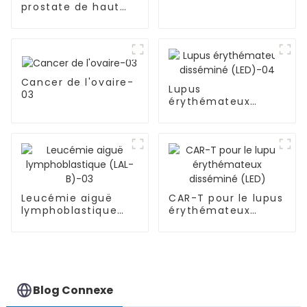
prostate de haut
grade accompagné
de multiples
métastases
osseuses-05
Cancer de l'ovaire-
Lupus
03
érythémateux
disséminé (LED)-04
Leucémie aiguë
CAR-T pour le lupus
lymphoblastique
érythémateux
(LAL-B)-03
disséminé (LED)
Blog Connexe