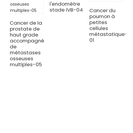
l'endomètre
C
stade IVB-04
p
Cancer du
à
poumon à
c
petites
Cancer de la
(
cellules
prostate de
métastatique-
haut grade
01
accompagné
de
métastases
osseuses
multiples-05
TRAITEMENT
Thalassémie/Anémie falciforme