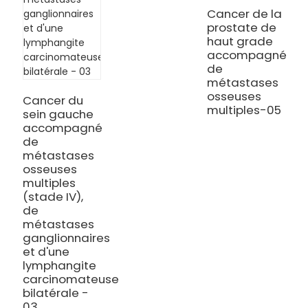
p
Cancer de la
c
prostate de
m
haut grade
0
accompagné
de
métastases
osseuses
Cancer du
multiples-05
sein gauche
accompagné
de
métastases
osseuses
multiples
(stade IV),
de
métastases
ganglionnaires
et d'une
lymphangite
carcinomateuse
bilatérale -
03