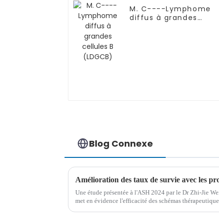
M. C----Lymphome
diffus à grandes
cellules B (LDGCB)
Blog Connexe
Une étude présentée à l'ASH 2024 par le Dr Zhi-Jie We
met en évidence l'efficacité des schémas thérapeutiqu
transfusion de cellules souches hématopoïétiques hapl