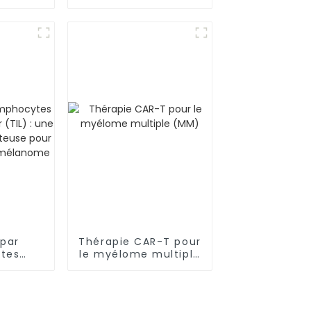
on du
la thérapie contre le
 de
cancer au-delà des
érapie
frontières
cancer
 par
Thérapie CAR-T pour
tes
le myélome multiple
 tumeur
(MM)
pproche
pour le
t du