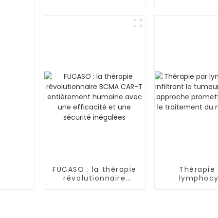
offre un nouvel
explorati
espoir aux patients
paysage
atteints de
l'immunoth
drépanocytose et de
contre le 
thalassémie
FUCASO : la thérapie
Thérapie
révolutionnaire
lymphocy
BCMA CAR-T
infiltrant la
entièrement
(TIL) : une a
humaine avec une
prometteuse 
efficacité et une
traitemen