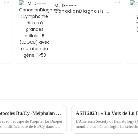
M. D----
CanadianDiagnosis :
Lymphome diffus à
grandes cellules B
(LDGCB) avec
mutation du gène
TP53
Amélioration des taux de survie avec les protocoles Bu/Cy+Melphalan et Bu/Cy+Thiotépa dans la transplantation de cellules souches haplo-identiques pour la leucémie aiguë mégacaryoblastique non trisomique (LAMK)
ASH 2023 | « La Voix de Lu Da
i et son équipe de l'hôpital Lu Daopei
L'American Society of Hematology (AS
es modifiés à base de Bu/Cy dans la
mondiale en hématologie. La sélectio
o-identiques...
pour des raisons consécutives…