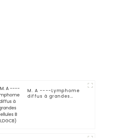
me
M. A ----Lymphome
diffus à grandes
cellules B (LDGCB)