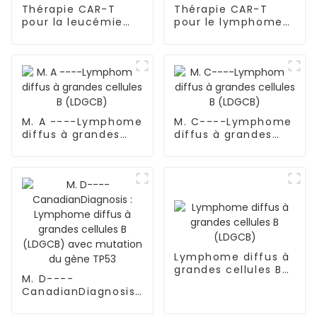
Thérapie CAR-T
Thérapie CAR-T
pour la leucémie
pour le lymphome
myéloïde aiguë
non hodgkinien
(LMA)
(LNH)
M. A ----Lymphome
M. C----Lymphome
diffus à grandes
diffus à grandes
cellules B (LDGCB)
cellules B (LDGCB)
Lymphome diffus à
grandes cellules B
M. D----
(LDGCB)
CanadianDiagnosis :
Lymphome diffus à