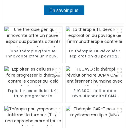
En savoir plus
Une thérapie génique
La thérapie TIL dévoilée :
innovante offre un nouvel
exploration du paysage
espoir aux patients
de l'immunothérapie
atteints de
contre le cancer
drépanocytose et de
thalassémie
Exploiter les cellules NK :
FUCASO : la thérapie
faire progresser la
révolutionnaire BCMA
thérapie contre le cancer
CAR-T entièrement
au-delà des frontières
humaine avec une
efficacité et une sécurité
inégalées