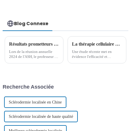
grandes cellules B
(LDGCB) avec
mutation du gène
TP53
Blog Connexe
Résultats prometteurs de la thérapie CAR-T CD7 dans le traitement du lymphome T périphérique récidivant/réfractaire à l'ASH 2024
La thérapie cellulaire NS7CAR-T s'avère prometteuse pour le traitement de la LAL-T/LBL R/R
Lors de la réunion annuelle
Une étude récente met en
2024 de l'ASH, le professeur Lu
évidence l'efficacité et
Peihua de l'hôpital Lu Daopei a
l'innocuité de la thérapie
présenté les résultats
cellulaire NS7CAR-T dans le
révolutionnaires d'un essai de
traitement de la leucémie aiguë
phase I de thérapie par cellules
lymphoblastique à cellules T
CAR-T CD7 pour les cellules T
récidivante ou réfractaire (LAL-
Recherche Associée
périphériques
T R/R) et du lymphome
récidivantes/réfractaires...
lymphoblastique à cellules T
(LAL-T R/R)...
Sclérodermie localisée en Chine
Sclérodermie localisée de haute qualité
Meilleure sclérodermie localisée