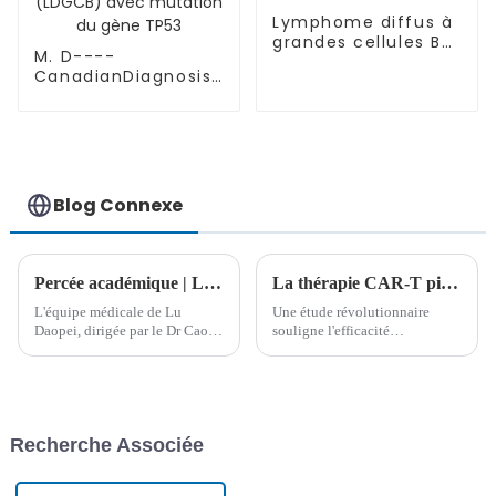
Lymphome diffus à
grandes cellules B
M. D----
(LDGCB)
CanadianDiagnosis :
Lymphome diffus à
grandes cellules B
(LDGCB) avec
mutation du gène
TP53
Blog Connexe
Percée académique | L'équipe médicale de Lu Daopei publie une étude clinique révolutionnaire dans le British Journal of Haematology
La thérapie CAR-T pionnière dans la leucémie aiguë lymphoblastique à cellules B montre une efficacité sans précédent
L'équipe médicale de Lu
Une étude révolutionnaire
Daopei, dirigée par le Dr Cao
souligne l'efficacité
Xingyu et le Professeur Lu
remarquable de la thérapie
Peihua, a publié un important
cellulaire CAR-T dans le
article de recherche clinique
traitement de la leucémie aiguë
dans le British Journal of
lymphoblastique à cellules B
Haematology (Impact Factor
(LAL-B). Cette recherche,
Recherche Associée
5.1). L'étude...
réalisée en collaboration avec
BIOOCUS et...