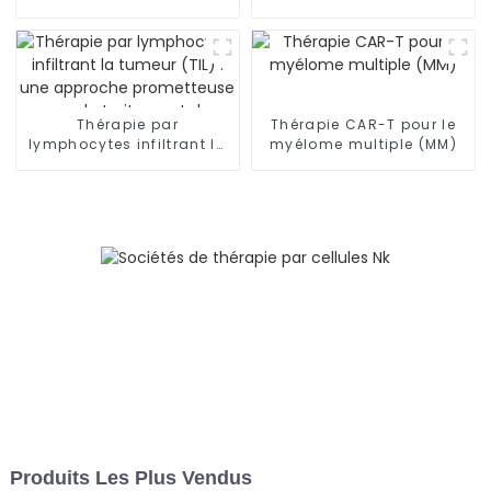
thérapie contre le cancer
CAR-T entièrement
au-delà des frontières
humaine avec une
efficacité et une sécurité
inégalées
Thérapie par
Thérapie CAR-T pour le
lymphocytes infiltrant la
myélome multiple (MM)
tumeur (TIL) : une
approche prometteuse
pour le traitement du
mélanome
Produits Les Plus Vendus