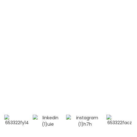
Akutna limfoblastna levkemija (B-ALL)
Akutna limfoblastna levkemija (T-ALL)
Sistemski eritematozni lupus (SLE)
Kontaktirajte nas
Mobilni Telefon / WhatsApp / Wechat:
+86 13264500477 (angleščina, G. Albert Chen)
+86 13552633045 (angleščina, Ga. Sarah)
E-pošta: info@bioocus.cn
Dodaj: soba B584, 4. nadstropje, stavba 14, Cui Wei
Zhong Li, okrožje Haidian, Peking