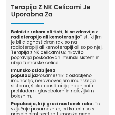
Terapija Z NK Celicami Je
Uporabna Za
Bolniki z rakom ali tisti, ki se zdravijo z
radioterapijo ali kemoterapijo
Tisti, ki jim
je bil diagnosticiran rak, so na
radioterapiji ali kemoterapiji ali so po njej.
Terapija z NK celicami učinkovito
popravlja poškodovan imunski sistem in
ubija tumorske celice.
Imunsko oslabljena
populacija:
Posamezniki z oslabljeno
imunostjo, neravnovesjem imunskega
sistema, šibko konstitucijo, nagnjeni k
prehladom, glavobolom in nalezljivim
boleznim.
Populacija, ki ji grozi nastanek raka:
To
vključuje posameznike, pri katerih so s
presejalnimi testi za tumorske gene