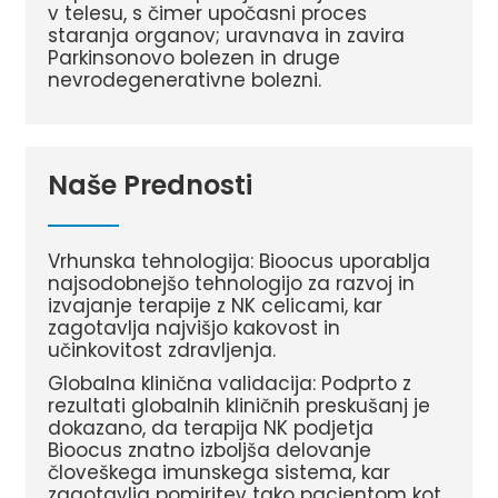
v telesu, s čimer upočasni proces
staranja organov; uravnava in zavira
Parkinsonovo bolezen in druge
nevrodegenerativne bolezni.
Naše Prednosti
Vrhunska tehnologija: Bioocus uporablja
najsodobnejšo tehnologijo za razvoj in
izvajanje terapije z NK celicami, kar
zagotavlja najvišjo kakovost in
učinkovitost zdravljenja.
Globalna klinična validacija: Podprto z
rezultati globalnih kliničnih preskušanj je
dokazano, da terapija NK podjetja
Bioocus znatno izboljša delovanje
človeškega imunskega sistema, kar
zagotavlja pomiritev tako pacientom kot