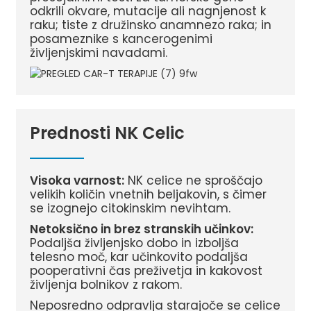
odkrili okvare, mutacije ali nagnjenost k
raku; tiste z družinsko anamnezo raka; in
posameznike s kancerogenimi
življenjskimi navadami.
Prednosti NK Celic
Visoka varnost:
NK celice ne sproščajo
velikih količin vnetnih beljakovin, s čimer
se izognejo citokinskim nevihtam.
Netoksično in brez stranskih učinkov:
Podaljša življenjsko dobo in izboljša
telesno moč, kar učinkovito podaljša
pooperativni čas preživetja in kakovost
življenja bolnikov z rakom.
Neposredno odpravlja starajoče se celice