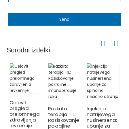
Send
Sorodni izdelki
S
a
Celovit
t
pregled
Razkrita
Injekcija
prelomnega
terapija TIL:
natrijevega
zdravljenja
Raziskovanje
nusinersena:
levkemije
pokrajine
upanje za