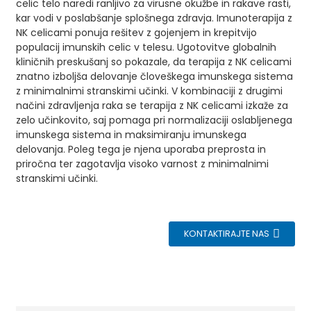
celic telo naredi ranljivo za virusne okužbe in rakave rasti,
kar vodi v poslabšanje splošnega zdravja. Imunoterapija z
NK celicami ponuja rešitev z gojenjem in krepitvijo
populacij imunskih celic v telesu. Ugotovitve globalnih
kliničnih preskušanj so pokazale, da terapija z NK celicami
znatno izboljša delovanje človeškega imunskega sistema
z minimalnimi stranskimi učinki. V kombinaciji z drugimi
načini zdravljenja raka se terapija z NK celicami izkaže za
zelo učinkovito, saj pomaga pri normalizaciji oslabljenega
imunskega sistema in maksimiranju imunskega
delovanja. Poleg tega je njena uporaba preprosta in
priročna ter zagotavlja visoko varnost z minimalnimi
stranskimi učinki.
KONTAKTIRAJTE NAS