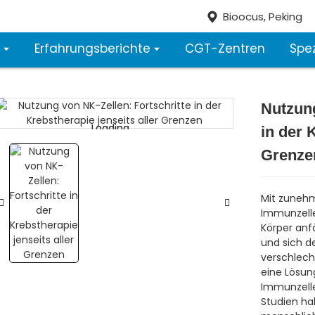
Bioocus, Peking
Erfahrungsberichte
CGT-Zentren
Spez
Nutzung
Loading...
Loading...
in der 
Grenze
Mit zuneh
Immunzelle
Körper anfä
und sich d
verschlech
eine Lösun
Immunzellen
Studien ha