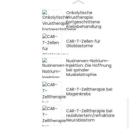
Onkolytische
Virustherapie:
Fortgeschrittene
Krebsbehandlung
CAR-T-Zellen für
Glioblastome
Nusinersen-Natrium-
Injektion: Die Hoffnung
bei spinaler
Muskelatrophie
CAR-T-Zelltherapie bei
Magenkrebs
CAR-T-Zelltherapie bei
rezidiviertem/refraktärem
Neuroblastom