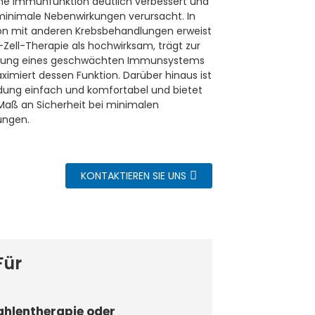
e Immunfunktion deutlich verbessert und
minimale Nebenwirkungen verursacht. In
on mit anderen Krebsbehandlungen erweist
-Zell-Therapie als hochwirksam, trägt zur
erung eines geschwächten Immunsystems
ximiert dessen Funktion. Darüber hinaus ist
ung einfach und komfortabel und bietet
Maß an Sicherheit bei minimalen
ungen.
KONTAKTIEREN SIE UNS
Für
rahlentherapie oder