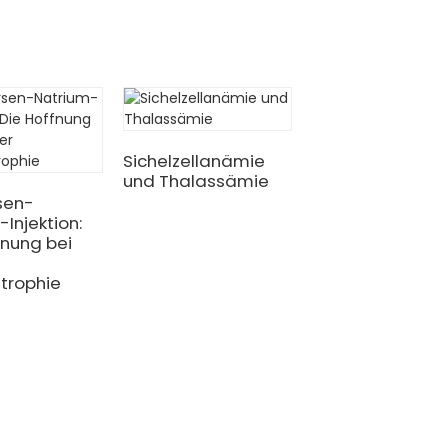
Sichelzellanämie
und Thalassämie
sen-
Injektion:
fnung bei
Innovative
Gentherapie bie
trophie
neue Hoffnung f
Patienten mit
Sichelzellanämi
und Thalassämi