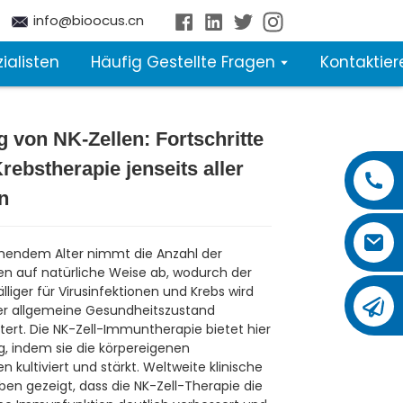
info@bioocus.cn
ialisten
Häufig Gestellte Fragen
Kontaktier
 von NK-Zellen: Fortschritte
Krebstherapie jenseits aller
n
mendem Alter nimmt die Anzahl der
n auf natürliche Weise ab, wodurch der
lliger für Virusinfektionen und Krebs wird
er allgemeine Gesundheitszustand
tert. Die NK-Zell-Immuntherapie bietet hier
g, indem sie die körpereigenen
 kultiviert und stärkt. Weltweite klinische
ben gezeigt, dass die NK-Zell-Therapie die