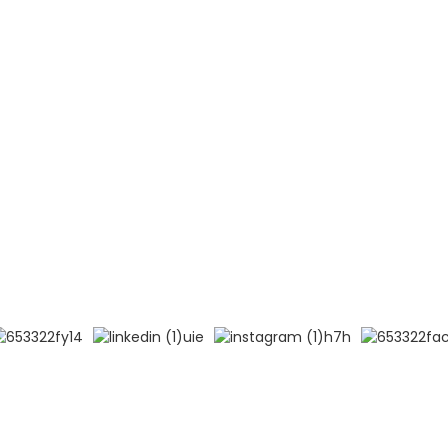
GT
TÉMOIGNAGES
de Pékin
Myélome multiple (MM)
ort de l'hôpital du
Lymphome non hodgkinien (LN
Leucémie aiguë lymphoblastiqu
 l'université médicale
B)
Leucémie aiguë lymphoblastiqu
logie et des maladies
T)
, CAMS et PUMC
Lupus érythémateux disséminé
ervés.
Recherche principale
-
Plan du site
-
MEILLEUR BLOG
- Politiqu