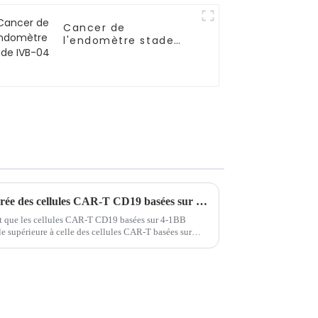
Cancer de
l'endomètre stade
IVB-04
Efficacité antitumorale améliorée des cellules CAR-T CD19 basées sur 4-1BB dans le traitement de la LAL-B
nt que les cellules CAR-T CD19 basées sur 4-1BB
e supérieure à celle des cellules CAR-T basées sur
es B aigus récidivants ou réfractaires...