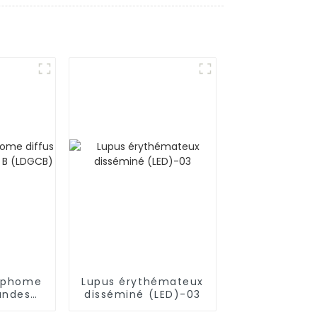
mphome
Lupus érythémateux
andes
disséminé (LED)-03
LDGCB)