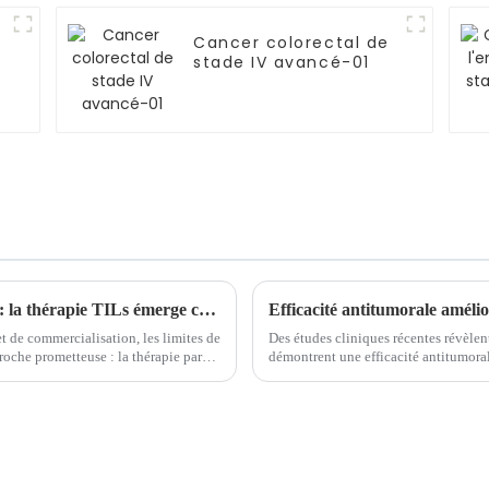
Cancer colorectal de
stade IV avancé-01
Nouvel espoir dans le traitement du cancer : la thérapie TILs émerge comme la prochaine frontière
et de commercialisation, les limites de
Des études cliniques récentes révèle
oche prometteuse : la thérapie par
démontrent une efficacité antitumoral
CD28 dans le traitement des lymphocyt