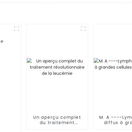
ie
Un aperçu complet
M. A ----Ly
du traitement
diffus à gr
révolutionnaire de la
cellules B (