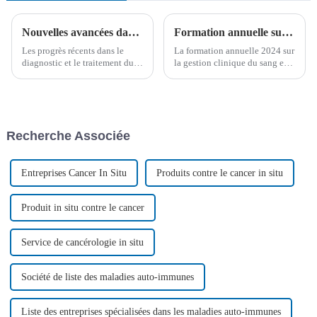
Nouvelles avancées dans le traitement et le diagnostic du lymphome primitif du système nerveux central (LPNSC)
Formation annuelle sur la gestion clinique du sang et les technologies de transfusion à l'hôpital Yanda Ludaopei
Les progrès récents dans le
La formation annuelle 2024 sur
diagnostic et le traitement du
la gestion clinique du sang et
lymphome primitif du système
les technologies
nerveux central (LPSC) offrent
transfusionnelles de la ville de
un nouvel espoir aux patients.
Sanhe s'est déroulée avec
Une étude récente de
succès à l'hôpital Yanda
l'Université de Stanford
Ludaopei. Cet événement vise
Recherche Associée
souligne l'importance...
à améliorer la gestion clinique
du sang…
Entreprises Cancer In Situ
Produits contre le cancer in situ
Produit in situ contre le cancer
Service de cancérologie in situ
Société de liste des maladies auto-immunes
Liste des entreprises spécialisées dans les maladies auto-immunes