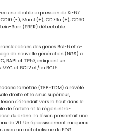
avec une double expression de Ki-67
 CD10 (-), Mum1 (+), CD79a (+), CD30
pstein-Barr (EBER) détectable.
 translocations des gènes Bcl-6 et c-
çage de nouvelle génération (NGS) a
 BAP1 et TP53, indiquant un
 MYC et BCL2 et/ou BCL6.
omodensitométrie (TEP-TDM) a révélé
ale droite et le sinus supérieur,
lésion s'étendait vers le haut dans le
le de l'orbite et la région intra-
a base du crâne. La lésion présentait une
max de 20. Un épaississement muqueux
eur, avec un métabolisme du FDG