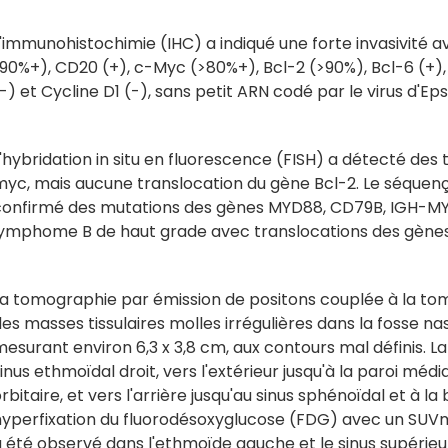
'immunohistochimie (IHC) a indiqué une forte invasivité 
90%+), CD20 (+), c-Myc (>80%+), Bcl-2 (>90%), Bcl-6 (+),
-) et Cycline D1 (-), sans petit ARN codé par le virus d'E
'hybridation in situ en fluorescence (FISH) a détecté des
myc, mais aucune translocation du gène Bcl-2. Le séquen
confirmé des mutations des gènes MYD88, CD79B, IGH-MYC,
lymphome B de haut grade avec translocations des gènes
La tomographie par émission de positons couplée à la t
es masses tissulaires molles irrégulières dans la fosse nas
esurant environ 6,3 x 3,8 cm, aux contours mal définis. La 
inus ethmoïdal droit, vers l'extérieur jusqu'à la paroi média
rbitaire, et vers l'arrière jusqu'au sinus sphénoïdal et à l
hyperfixation du fluorodésoxyglucose (FDG) avec un SUV
a été observé dans l'ethmoïde gauche et le sinus supéri