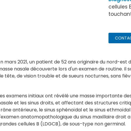
cellules
touchant
CONTA
n mars 2021, un patient de 52 ans originaire du nord-est 
asse nasale découverte lors d'un examen de routine. Il s
e tête, de vision trouble et de sueurs nocturnes, sans fièv
Les examens initiaux ont révélé une masse importante des
asale et les sinus droits, et affectant des structures critiq
râne antérieure, le sinus sphénoïdal et le sinus ethmoïda
L'examen anatomopathologique du sinus maxillaire droit 
grandes cellules B (LDGCB), de sous-type non germinal.