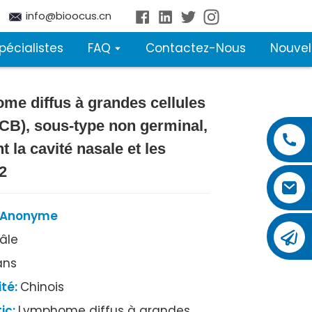
info@bioocus.cn
pécialistes
FAQ
Contactez-Nous
Nouvel
e diffus à grandes cellules
Loading...
Loading...
CB), sous-type non germinal,
t la cavité nasale et les
2
: Anonyme
âle
ans
ité:
Chinois
ic:
Lymphome diffus à grandes