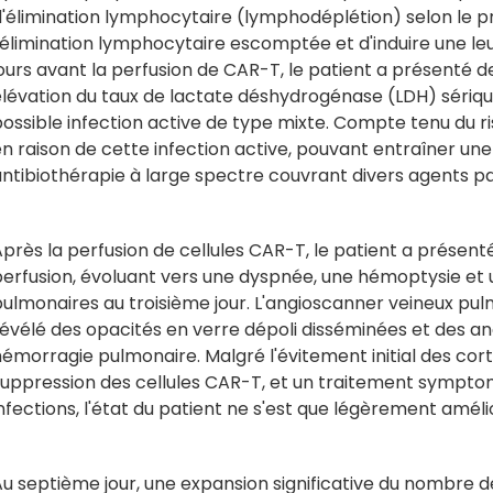
d'élimination lymphocytaire (lymphodéplétion) selon le p
'élimination lymphocytaire escomptée et d'induire une le
ours avant la perfusion de CAR-T, le patient a présenté de
élévation du taux de lactate déshydrogénase (LDH) sériqu
ossible infection active de type mixte. Compte tenu du ri
n raison de cette infection active, pouvant entraîner une 
antibiothérapie à large spectre couvrant divers agents p
près la perfusion de cellules CAR-T, le patient a présenté 
perfusion, évoluant vers une dyspnée, une hémoptysie e
ulmonaires au troisième jour. L'angioscanner veineux pulm
évélé des opacités en verre dépoli disséminées et des ano
émorragie pulmonaire. Malgré l'évitement initial des cort
suppression des cellules CAR-T, et un traitement symptom
nfections, l'état du patient ne s'est que légèrement améli
Au septième jour, une expansion significative du nombre 