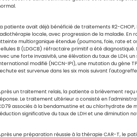
normal.
La patiente avait déjà bénéficié de traitements R2-CHOP
adiothérapie locale, avec progression de la maladie. En r
atteinte multiorganique étendue (poumons, foie, rate et 
ellules B (LDGCB) réfractaire primitif a été diagnostiqué
vec une forte invasivité, une élévation du taux de LDH, un
international modifié (NCCN-IPI), une mutation du gène T
echute est survenue dans les six mois suivant l'autogreffe
près un traitement relais, la patiente a brièvement reçu
éponse. Le traitement ultérieur a consisté en l'administr
CD79 associés à la bendamustine et au chlorhydrate de m
éduction significative du taux de LDH et une diminution not
près une préparation réussie à la thérapie CAR-T, le pat