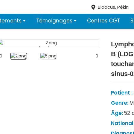
Bioocus, Pékin
itements
Témoignages
Centres CGT
S
Lymphom
Loading...
Loading...
B (LDG
touchan
sinus-0
Patient 
Genre:
M
Âge:
52 
National
Diagnost