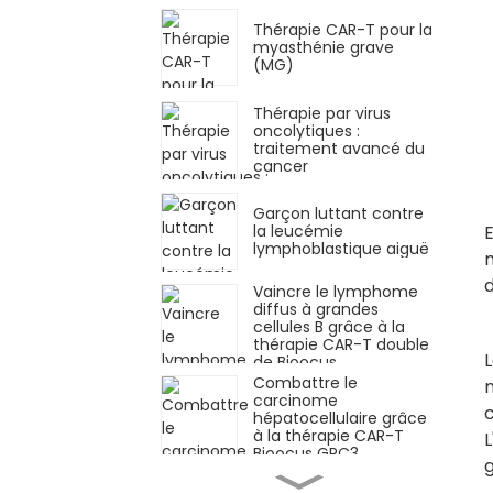
Thérapie CAR-T pour la
myasthénie grave
(MG)
Thérapie par virus
oncolytiques :
traitement avancé du
cancer
Garçon luttant contre
la leucémie
E
lymphoblastique aiguë
m
d
Vaincre le lymphome
diffus à grandes
cellules B grâce à la
thérapie CAR-T double
de Bioocus
Combattre le
n
carcinome
c
hépatocellulaire grâce
à la thérapie CAR-T
Bioocus GPC3
Réponse remarquable
dans le myélome