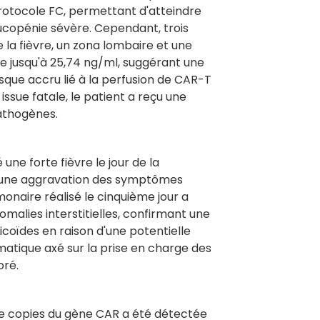
rotocole FC, permettant d'atteindre
ucopénie sévère. Cependant, trois
 la fièvre, un zona lombaire et une
e jusqu'à 25,74 ng/ml, suggérant une
sque accru lié à la perfusion de CAR-T
issue fatale, le patient a reçu une
athogènes.
une forte fièvre le jour de la
t une aggravation des symptômes
onaire réalisé le cinquième jour a
malies interstitielles, confirmant une
icoïdes en raison d'une potentielle
atique axé sur la prise en charge des
oré.
de copies du gène CAR a été détectée