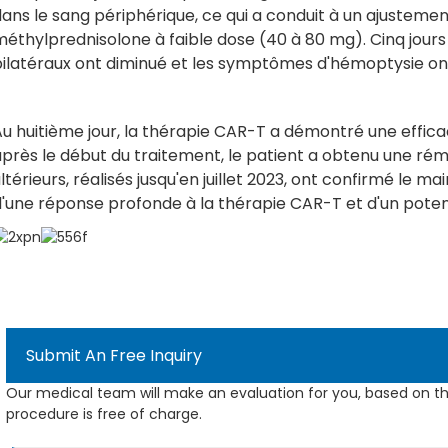
ans le sang périphérique, ce qui a conduit à un ajusteme
éthylprednisolone à faible dose (40 à 80 mg). Cinq jours 
bilatéraux ont diminué et les symptômes d'hémoptysie on
Au huitième jour, la thérapie CAR-T a démontré une effic
après le début du traitement, le patient a obtenu une ré
ltérieurs, réalisés jusqu'en juillet 2023, ont confirmé le 
'une réponse profonde à la thérapie CAR-T et d'un potent
Submit An Free Inquiry
Our medical team will make an evaluation for you, based on th
procedure is free of charge.