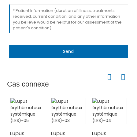
Send
Cas connexe
Lupus
Lupus
Lupus
L