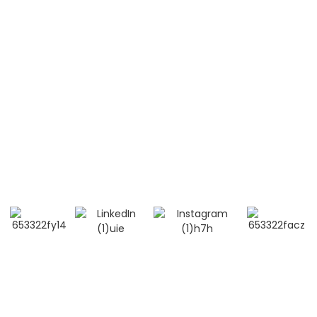
Contactez-nous
Mobile / Whatsapp / Wechat :
+86 13264500477 (Anglais, M. Albert Chen)
+86 13552633045 (Anglais, Mme Sarah)
Courriel : info@bioocus.cn
Ajouter : Salle B584, 4e étage, bâtiment 14, Cui Wei
Zhong Li, district de Haidian, Pékin
© Droits d'auteur - 2019-2025 : Tous droits réservés. -
Plan du
site
-
- Politique de confidentialité
- Conditions générales
Resource