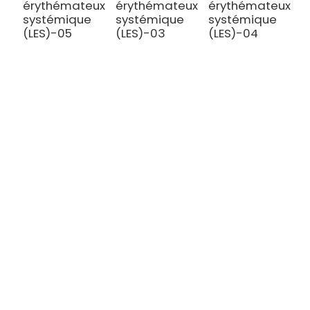
érythémateux
érythémateux
érythémateux
é
systémique
systémique
systémique
s
(LES)-05
(LES)-03
(LES)-04
(
TRAITEMENT
Thalassémie/Anémie falciforme
Thérapie CAR-T
Thérapie TILs
Thérapie par cellules NK
Atrophie musculaire spinale
CENTRES CGT