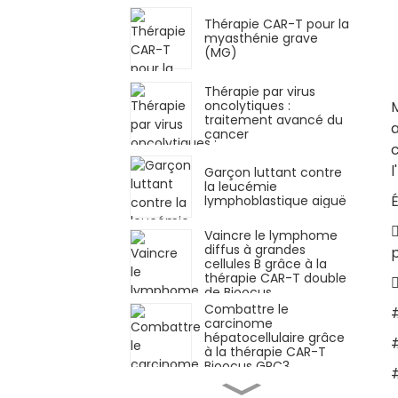
Thérapie CAR-T pour la
myasthénie grave
(MG)
Thérapie par virus
oncolytiques :
M
traitement avancé du
a
cancer
l
Garçon luttant contre
la leucémie
É
lymphoblastique aiguë
Vaincre le lymphome
diffus à grandes
cellules B grâce à la
thérapie CAR-T double

de Bioocus
Combattre le
#
carcinome
hépatocellulaire grâce
#
à la thérapie CAR-T
Bioocus GPC3
Réponse remarquable
dans le myélome