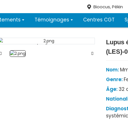
Bioocus, Pékin
itements
Témoignages
Centres CGT
S
Lupus 
Loading...
Loading...
(LES)-0
Nom:
Mm
Genre:
F
Âge:
32 
National
Diagnost
systémiq