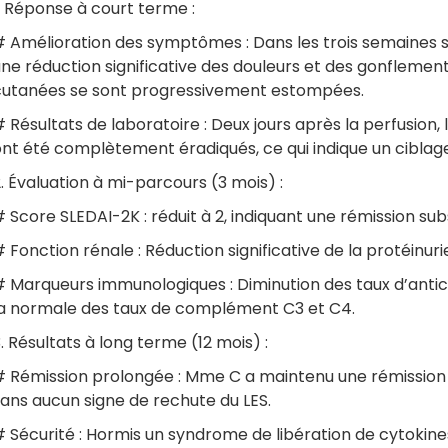
. Réponse à court terme :
# Amélioration des symptômes : Dans les trois semaines s
ne réduction significative des douleurs et des gonflements
cutanées se sont progressivement estompées.
 Résultats de laboratoire : Deux jours après la perfusio
nt été complètement éradiqués, ce qui indique un ciblage
. Évaluation à mi-parcours (3 mois) :
 Score SLEDAI-2K : réduit à 2, indiquant une rémission sub
 Fonction rénale : Réduction significative de la protéinur
# Marqueurs immunologiques : Diminution des taux d’antic
la normale des taux de complément C3 et C4.
. Résultats à long terme (12 mois) :
# Rémission prolongée : Mme C a maintenu une rémissio
ans aucun signe de rechute du LES.
# Sécurité : Hormis un syndrome de libération de cytokin