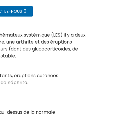
CTEZ-NOUS
thémateux systémique (LES) il y a deux
, une arthrite et des éruptions
rs (dont des glucocorticoïdes, de
nstable.
tants, éruptions cutanées
 de néphrite.
 au-dessus de la normale