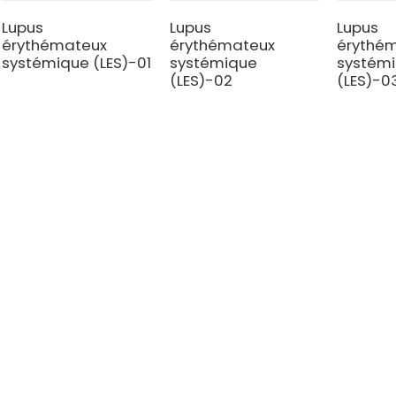
Lupus
Lupus
Lupus
érythémateux
érythémateux
érythé
systémique (LES)-01
systémique
systém
(LES)-02
(LES)-0
TRES CGT
TÉMOIGNAGES
l Tongren de Pékin
Myélome multiple (MM)
 de l'hôpital du cancer de
Lymphome non hodgkinien (
 à l'aéroport
Leucémie lymphoblastique a
 général de l'Université de
(LLA-B)
ne de Tianjin
Leucémie lymphoblastique a
t d'hématologie et des
(LLA-T)