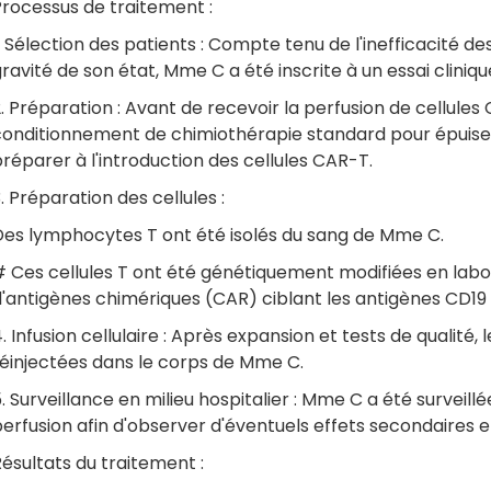
Processus de traitement :
. Sélection des patients : Compte tenu de l'inefficacité de
ravité de son état, Mme C a été inscrite à un essai cliniq
. Préparation : Avant de recevoir la perfusion de cellule
conditionnement de chimiothérapie standard pour épuiser
réparer à l'introduction des cellules CAR-T.
. Préparation des cellules :
Des lymphocytes T ont été isolés du sang de Mme C.
# Ces cellules T ont été génétiquement modifiées en lab
d'antigènes chimériques (CAR) ciblant les antigènes CD19
. Infusion cellulaire : Après expansion et tests de qualité,
réinjectées dans le corps de Mme C.
. Surveillance en milieu hospitalier : Mme C a été surveillé
erfusion afin d'observer d'éventuels effets secondaires et 
ésultats du traitement :