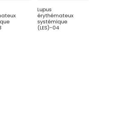
Lupus
mateux
érythémateux
ique
systémique
3
(LES)-04
Contactez-nous
Mobile / Whatsapp / Wechat :
+86 13264500477 (Anglais, M.
LNH)
Albert Chen)
iguë
+86 13552633045 (Anglais,
Mme Sarah)
iguë
Courriel : info@bioocus.cn