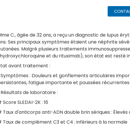
CONTA
me C., âgée de 32 ans, a reçu un diagnostic de lupus éry
ns. Ses principaux symptômes étaient une néphrite sévère
cutanées. Malgré plusieurs traitements immunosuppresseu
'hydroxychloroquine et du rituximab), son état est resté i
tat avant traitement :
Symptômes : Douleurs et gonflements articulaires impor
persistantes, fatigue importante et poussées récurrentes
Résultats de laboratoire :
 Score SLEDAI-2K : 16
 Taux d'anticorps anti-ADN double brin sériques : Élevés
# Taux de complément C3 et C4 : inférieurs à la normale