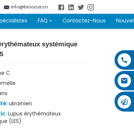
info@bioocus.cn
pécialistes
FAQ
Contactez-Nous
Nouvel
érythémateux systémique
5
e C
emelle
ans
ité:
ukrainien
ic:
Lupus érythémateux
ue (LES)