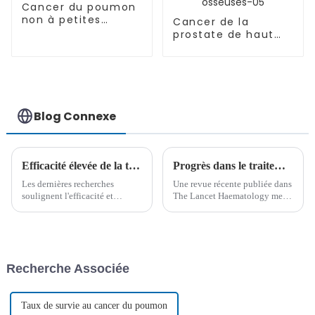
Cancer du poumon
non à petites
Cancer de la
cellules
prostate de haut
(CPNPC)-02
grade accompagné
de multiples
métastases
osseuses-05
Blog Connexe
Efficacité élevée de la thérapie CAR-T CD7 pour les tumeurs malignes à cellules B : une avancée majeure dans le traitement du cancer
Progrès dans le traitement de première intention de la leucémie lymphoblastique aiguë à cellules B (LLA-B) de l'adulte : une revue complète de The Lancet Haematology
Les dernières recherches
Une revue récente publiée dans
soulignent l'efficacité et
The Lancet Haematology met
l'innocuité de la thérapie
en évidence des progrès
cellulaire CAR-T CD7 dans le
significatifs dans le traitement
traitement de la leucémie aiguë
de première intention de la
lymphoblastique à cellules B
leucémie aiguë
(LAL-B) récidivante ou
lymphoblastique à cellules B
Recherche Associée
réfractaire et du lymphome
(LAL-B) nouvellement
lymphoblastique à cellules T
diagnostiquée chez l'adulte, en
(LLT-T).
se concentrant sur la
personnalisation...
Taux de survie au cancer du poumon