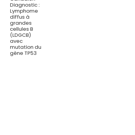
Diagnostic :
Lymphome
diffus à
grandes
cellules B
(LDGCB)
avec
mutation du
gène TP53
TRAITEMENT
Thalassémie/Anémie falciforme
Thérapie CAR-T