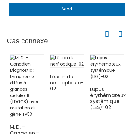
Send
Cas connexe
Lésion du
L
nerf optique-
n
02
0
Lupus
érythémateux
systémique
(LES)-02
M. D. –
Canadien –