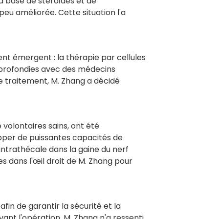
à base de stéroïdes et de
eu améliorée. Cette situation l'a
ent émergent : la thérapie par cellules
profondies avec des médecins
 traitement, M. Zhang a décidé
 volontaires sains, ont été
pper de puissantes capacités de
intrathécale dans la gaine du nerf
s dans l'œil droit de M. Zhang pour
fin de garantir la sécurité et la
ant l'opération, M. Zhang n'a ressenti