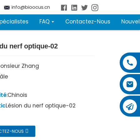
info@bioocus.cn
pécialistes
FAQ
Contactez-Nous
Nouvel
du nerf optique-02
onsieur Zhang
Mâle
ité
:Chinois
ic
Lésion du nerf optique-02
CTEZ-NOUS