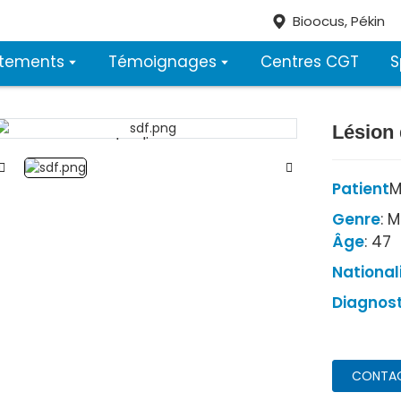
Bioocus, Pékin
itements
Témoignages
Centres CGT
S
Lésion 
Loading...
Loading...
Patient
M
Genre
: 
Âge
: 47
National
Diagnost
CONTA