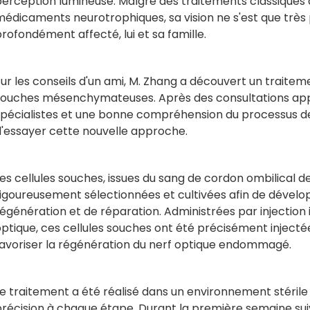
perception lumineuse. Malgré des traitements classiques 
édicaments neurotrophiques, sa vision ne s'est que très p
rofondément affecté, lui et sa famille.
ur les conseils d'un ami, M. Zhang a découvert un traitem
souches mésenchymateuses. Après des consultations ap
spécialistes et une bonne compréhension du processus de
d'essayer cette nouvelle approche.
es cellules souches, issues du sang de cordon ombilical de
rigoureusement sélectionnées et cultivées afin de dévelo
égénération et de réparation. Administrées par injection 
ptique, ces cellules souches ont été précisément injectée
favoriser la régénération du nerf optique endommagé.
e traitement a été réalisé dans un environnement stérile a
récision à chaque étape. Durant la première semaine suiv