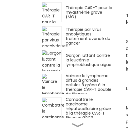
Thérapie CAR-T pour la
myasthénie grave
(MG)
Thérapie par virus
oncolytiques :
traitement avancé du
cancer
c
Garçon luttant contre
la leucémie
l
lymphoblastique aiguë
l
Vaincre le lymphome
diffus à grandes
cellules B grâce à la
L
thérapie CAR-T double
de Bioocus
Combattre le
carcinome
M
hépatocellulaire grâce
à la thérapie CAR-T
s
Bioocus GPC3
Réponse remarquable
dans le myélome