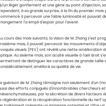
u'un léger gonflement et une gêne au point d'injection, 
ependant, à sa grande surprise, à la fin du premier mois
ommencé à percevoir une faible luminosité et pouvait dis
hangement l'a empli d'espoir pour l'avenir.
u cours des mois suivants, la vision de M. Zhang s'est pr
roisième mois, il pouvait percevoir les mouvements d'obje
voqués visuels (PEV) ont révélé une nette amélioration d
ptique. Au sixième mois, son acuité visuelle à l'œil droit s'es
ermettant de distinguer les caractères de grande taille e
onsidérablement amélioré sa qualité de vie.
La guérison de M. Zhang témoigne non seulement d'un tr
ussi des efforts conjugués d'innombrables chercheurs et 
mésenchymateuses, par la sécrétion de divers facteurs de
la régénération et la récupération fonctionnelle du ner
de traitement présente un immense potentiel et offre un