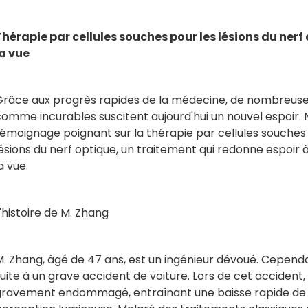
Thérapie par cellules souches pour les lésions du nerf
la vue
Grâce aux progrès rapides de la médecine, de nombreuse
omme incurables suscitent aujourd'hui un nouvel espoir. 
témoignage poignant sur la thérapie par cellules souch
ésions du nerf optique, un traitement qui redonne espoir
a vue.
'histoire de M. Zhang
. Zhang, âgé de 47 ans, est un ingénieur dévoué. Cependan
uite à un grave accident de voiture. Lors de cet accident,
gravement endommagé, entraînant une baisse rapide de sa