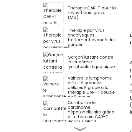
Thérapie CAR-T pour la
myasthénie grave
(MG)
Thérapie par virus
oncolytiques :
traitement avancé du
cancer
Garçon luttant contre
la leucémie
A
lymphoblastique aiguë
p
h
Vaincre le lymphome
diffus à grandes
cellules B grâce à la
a
thérapie CAR-T double
de Bioocus
b
Combattre le
(
carcinome
l
hépatocellulaire grâce
à la thérapie CAR-T
Bioocus GPC3
Réponse remarquable
dans le myélome