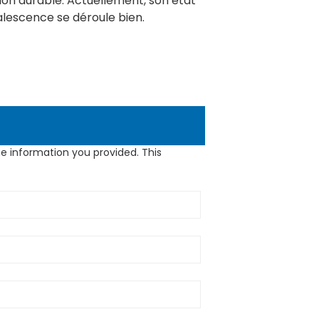
ion durable. Actuellement, son état
alescence se déroule bien.
e information you provided. This