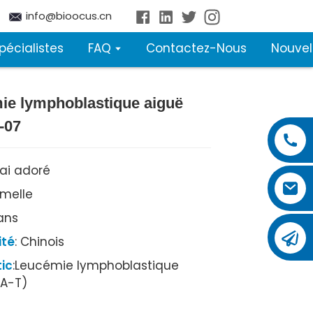
info@bioocus.cn
pécialistes
FAQ
Contactez-Nous
Nouvel
ie lymphoblastique aiguë
-07
'ai adoré
emelle
 ans
ité
: Chinois
ic
:Leucémie lymphoblastique
LA-T)