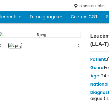
Bioocus, Pékin
itements
Témoignages
Centres CGT
S
Leucém
Loading...
Loading...
(LLA-T)
Patient
J
Genre
:F
Âge
: 24
National
Diagnost
aiguë (L