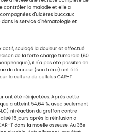
ntrôle a révélé une rechute complète de
e contrôler la maladie et elle a
accompagnées d'ulcères buccaux
se dans le service d'hématologie et
 actif, soulagé la douleur et effectué
raison de la forte charge tumorale (80
riphérique), il n'a pas été possible de
que du donneur (son frère) ont été
ur la culture de cellules CAR-T.
ur ont été réinjectées. Après cette
rique a atteint 54,64 %, avec seulement
SLC) ni réaction du greffon contre
lisé 16 jours après la réinfusion a
CAR-T dans la moelle osseuse. Au 36e