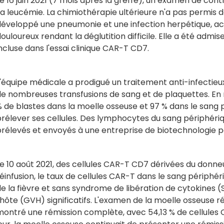
e 16 juin 2021 (7 mois après la greffe), un examen de co
a leucémie. La chimiothérapie ultérieure n'a pas permis d
développé une pneumonie et une infection herpétique, 
ouloureux rendant la déglutition difficile. Elle a été admi
ncluse dans l'essai clinique CAR-T CD7.
'équipe médicale a prodigué un traitement anti-infectieux
de nombreuses transfusions de sang et de plaquettes. En 
 de blastes dans la moelle osseuse et 97 % dans le sang pé
prélever ses cellules. Des lymphocytes du sang périphéri
rélevés et envoyés à une entreprise de biotechnologie po
e 10 août 2021, des cellules CAR-T CD7 dérivées du donne
éinfusion, le taux de cellules CAR-T dans le sang périphé
e la fièvre et sans syndrome de libération de cytokines (
'hôte (GVH) significatifs. L'examen de la moelle osseuse réa
montré une rémission complète, avec 54,13 % de cellules 