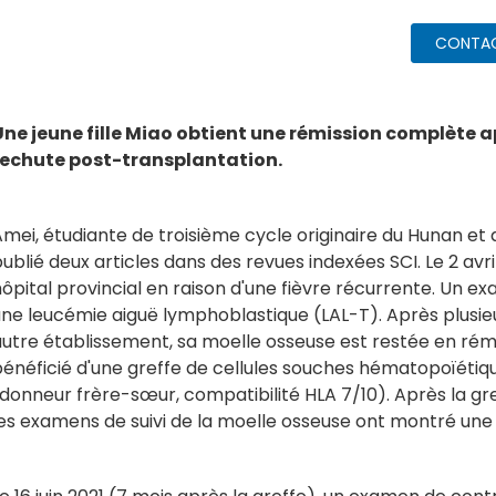
CONTA
Une jeune fille Miao obtient une rémission complète a
rechute post-transplantation.
mei, étudiante de troisième cycle originaire du Hunan et 
ublié deux articles dans des revues indexées SCI. Le 2 avr
ôpital provincial en raison d'une fièvre récurrente. Un e
une leucémie aiguë lymphoblastique (LAL-T). Après plusie
utre établissement, sa moelle osseuse est restée en rémi
énéficié d'une greffe de cellules souches hématopoïétiqu
donneur frère-sœur, compatibilité HLA 7/10). Après la gref
es examens de suivi de la moelle osseuse ont montré une 