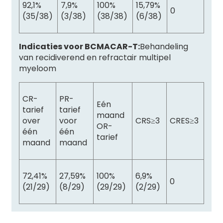
92,1%
7,9%
100%
15,79%
0
(35/38)
(3/38)
(38/38)
(6/38)
Indicaties voor BCMACAR-T:
Behandeling
van recidiverend en refractair multipel
myeloom
CR-
PR-
Eén
tarief
tarief
maand
over
voor
CRS≥3
CRES≥3
OR-
één
één
tarief
maand
maand
72,41%
27,59%
100%
6,9%
0
(21/29)
(8/29)
(29/29)
(2/29)