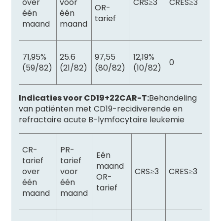
over
voor
CRS≥3
CRES≥3
OR-
één
één
tarief
maand
maand
71,95%
25.6
97,55
12,19%
0
(59/82)
(21/82)
(80/82)
(10/82)
Indicaties voor CD19+22CAR-T:
Behandeling
van patiënten met CD19-recidiverende en
refractaire acute B-lymfocytaire leukemie
CR-
PR-
Eén
tarief
tarief
maand
over
voor
CRS≥3
CRES≥3
OR-
één
één
tarief
maand
maand