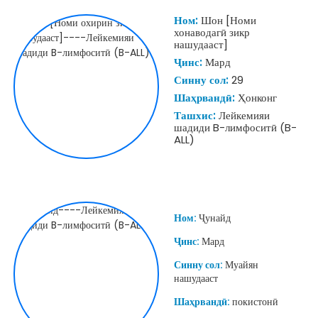
Ном:
Шон [Номи
хонаводагӣ зикр
нашудааст]
Ҷинс:
Мард
Синну сол:
29
Шаҳрвандӣ:
Ҳонконг
Ташхис:
Лейкемияи
шадиди B-лимфоситӣ (B-
ALL)
Ном:
Ҷунайд
Ҷинс:
Мард
Синну сол:
Муайян
нашудааст
Шаҳрвандӣ:
покистонӣ