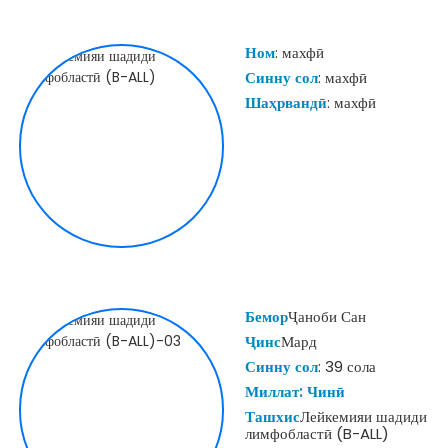
Ном
: махфӣ
Синну сол
: махфӣ
Шаҳрвандӣ
: махфӣ
Бемор
Ҷаноби Сан
Ҷинс
Мард
Синну сол
: 39 сола
Миллат: Чинӣ
Ташхис
Лейкемияи шадиди
лимфобластӣ (B-ALL)