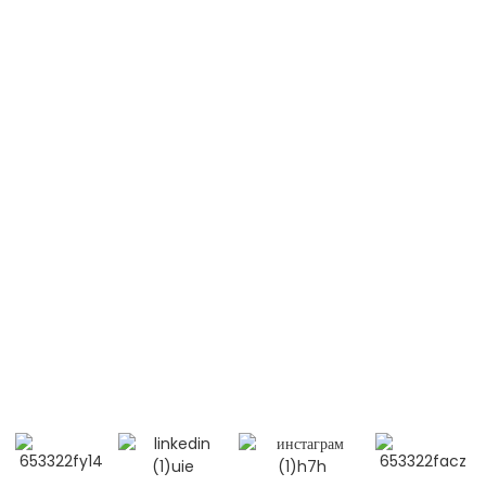
Лимфомаи ғайри Ҳоджкин (NHL)
Лейкемияи шадиди лимфобластӣ (B-ALL)
Лейкемияи шадиди лимфобластӣ (T-ALL)
Эритематози системавии люпус (SLE)
Бо мо тамос гиред
Мобилӣ / Whatsapp / Wechat：
+86 13264500477 (англисӣ, Ҷаноби Алберт Чен)
+86 13552633045 (англисӣ, Хонум Сара)
Почтаи электронӣ: info@biocus.cn
Илова: ҳуҷраи B584, ошёнаи 4, бинои 14, Cui Wei Zhong
Li, ноҳияи Ҳаидян, Пекин