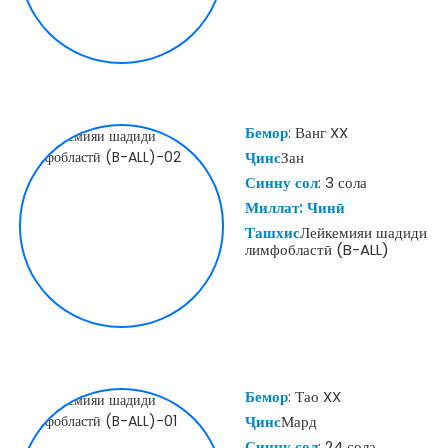
Бемор
: Ванг XX
Ҷинс
Зан
Синну сол
: 3 сола
Миллат: Чинӣ
Ташхис
Лейкемияи шадиди
лимфобластӣ (B-ALL)
Бемор
: Тао XX
Ҷинс
Мард
Синну сол
: 24 сола