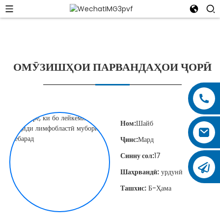
ОМӮЗИШҲОИ ПАРВАНДАҲОИ ҶОРӢ
Ном:
Шайб
Ҷинс:
Мард
Синну сол:
17
Шаҳрвандӣ:
урдунӣ
Ташхис:
Б-Ҳама