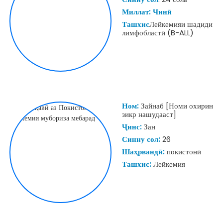
Миллат: Чинӣ
Ташхис
Лейкемияи шадиди
лимфобластӣ (B-ALL)
Ном:
Зайнаб [Номи охирин
зикр нашудааст]
Ҷинс:
Зан
Синну сол:
26
Шаҳрвандӣ:
покистонӣ
Ташхис:
Лейкемия