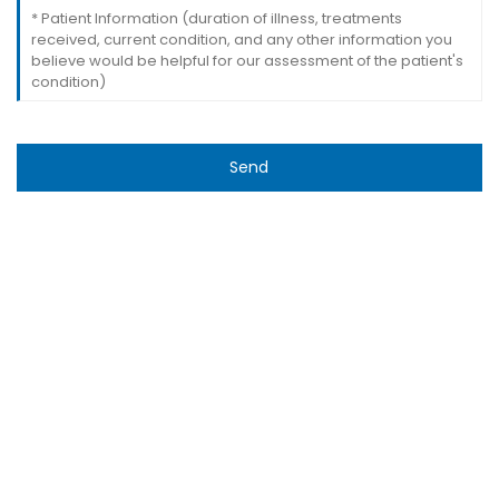
Send
ТАБОБАТ
Талассемия/камхунии досшакл
Терапияи CAR-T
Терапияи TILs