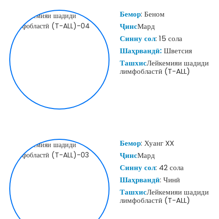
Бемор
: Беном
Ҷинс
Мард
Синну сол
: 15 сола
Шаҳрвандӣ:
Шветсия
Ташхис
Лейкемияи шадиди
лимфобластӣ (T-ALL)
Бемор
: Хуанг XX
Ҷинс
Мард
Синну сол
: 42 сола
Шаҳрвандӣ
: Чинӣ
Ташхис
Лейкемияи шадиди
лимфобластӣ (T-ALL)