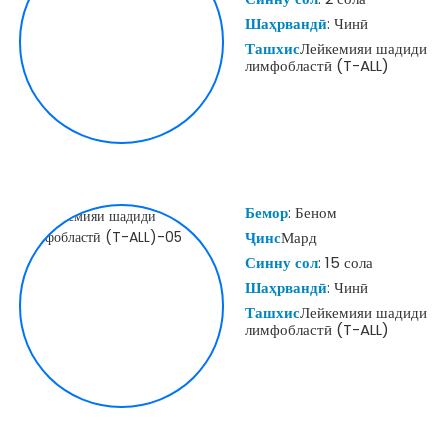
Шаҳрвандӣ
: Чинӣ
Ташхис
Лейкемияи шадиди
лимфобластӣ (T-ALL)
Бемор
: Беном
Ҷинс
Мард
Синну сол
: 15 сола
Шаҳрвандӣ
: Чинӣ
Ташхис
Лейкемияи шадиди
лимфобластӣ (T-ALL)