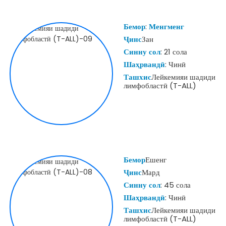
Бемор
:
Менгменг
Ҷинс
Зан
Синну сол
: 21 сола
Шаҳрвандӣ
: Чинӣ
Ташхис
Лейкемияи шадиди
лимфобластӣ (T-ALL)
Бемор
Ешенг
Ҷинс
Мард
Синну сол
: 45 сола
Шаҳрвандӣ
: Чинӣ
Ташхис
Лейкемияи шадиди
лимфобластӣ (T-ALL)