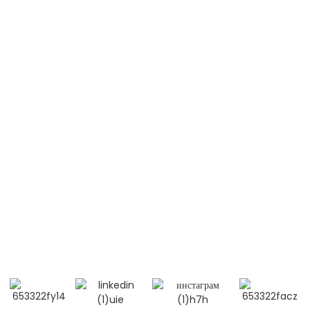
Лимфомаи ғайри Ҳоджкин (NHL)
Лейкемияи шадиди лимфобластӣ (B-ALL)
Лейкемияи шадиди лимфобластӣ (T-ALL)
Эритематози системавии люпус (SLE)
Бо мо тамос гиред
Мобилӣ / Whatsapp / Wechat：
+86 13264500477 (англисӣ, Ҷаноби Алберт Чен)
+86 13552633045 (англисӣ, Хонум Сара)
Почтаи электронӣ: info@biocus.cn
Илова: ҳуҷраи B584, ошёнаи 4, бинои 14, Cui Wei Zhong
Li, ноҳияи Ҳаидян, Пекин