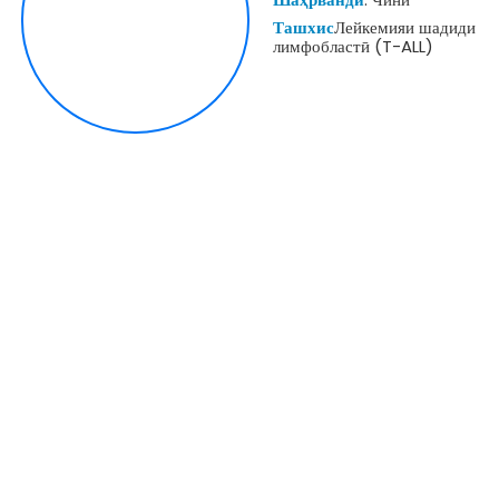
Ташхис
Лейкемияи шадиди
лимфобластӣ (T-ALL)
ТАБОБАТ
Талассемия/камхунии досшакл
Терапияи CAR-T
Терапияи TILs