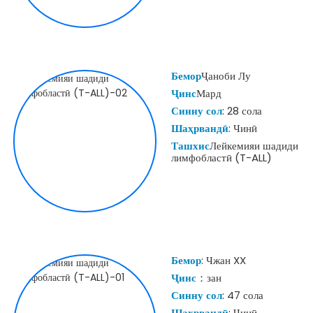
Бемор
Ҷаноби Лу
Ҷинс
Мард
Синну сол
: 28 сола
Шаҳрвандӣ
: Чинӣ
Ташхис
Лейкемияи шадиди
лимфобластӣ (T-ALL)
Бемор
: Чжан XX
Ҷинс
：зан
Синну сол
: 47 сола
Шаҳрвандӣ
: Чинӣ