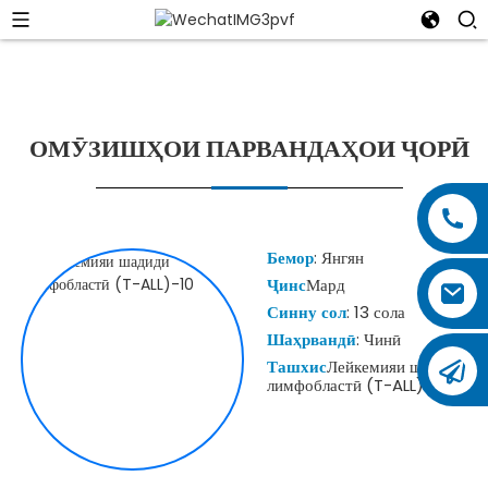
ОМӮЗИШҲОИ ПАРВАНДАҲОИ ҶОРӢ
Бемор
: Янгян
Ҷинс
Мард
Синну сол
: 13 сола
Шаҳрвандӣ
: Чинӣ
Ташхис
Лейкемияи шадиди
лимфобластӣ (T-ALL)