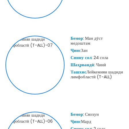
Бемор
: Ман дӯст
медоштам
Ҷинс
Зан
Синну сол
: 24 сола
Шаҳрвандӣ
: Чинӣ
Ташхис
Лейкемияи шадиди
лимфобластӣ (T-ALL)
Бемор
: Сяохун
Ҷинс
Мард
Синну сол
: 2 сола