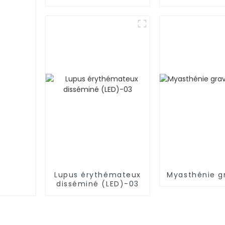
révolutionnaire de la
Myélome mu
leucémie
Lupus érythémateux
Myasthénie g
disséminé (LED)-03