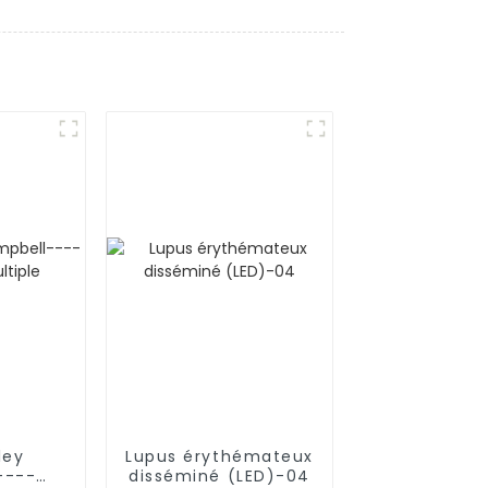
ley
Lupus érythémateux
----
disséminé (LED)-04