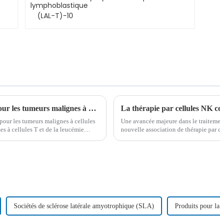
(LAL-T)-10
Thérapie CAR-T : un avenir prometteur pour les tumeurs malignes à cellules T
our les tumeurs malignes à cellules
Une avancée majeure dans le traitemen
s à cellules T et de la leucémie
nouvelle association de thérapie par 
ment en pleine évolution est
et de nivolumab. Cette immunothéra
Sociétés de sclérose latérale amyotrophique (SLA)
Produits pour l