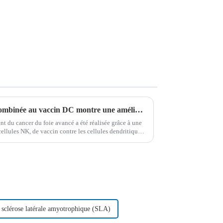
La thérapie par cellules NK combinée au vaccin DC montre une amélioration spectaculaire du cancer du foie à un stade avancé
t du cancer du foie avancé a été réalisée grâce à une
cellules NK, de vaccin contre les cellules dendritiques
pie combinée a connu un succès remarquable…
a sclérose latérale amyotrophique (SLA)