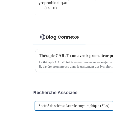
(LAL-B)
Blog Connexe
La thérapie CAR-T, initialement une avancée majeure p
B, s'avère prometteuse dans le traitement des lymphome
aiguë lymphoblastique à cellules T (LAL-T). Ce traite
confronté à des défis majeurs.
Recherche Associée
Société de sclérose latérale amyotrophique (SLA)