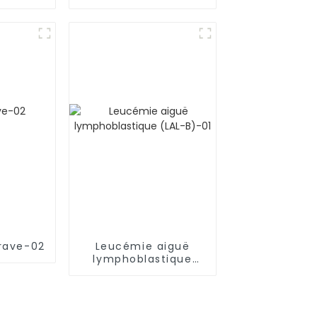
ltiple
rave-02
Leucémie aiguë
lymphoblastique
(LAL-B)-01