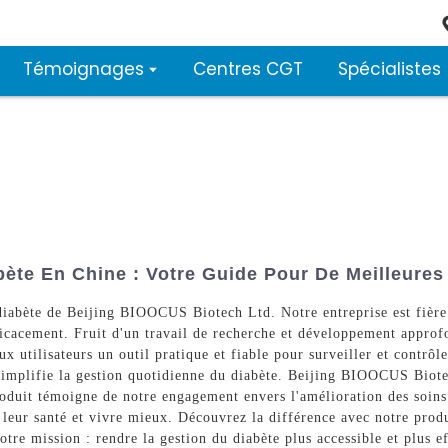
Témoignages
Centres CGT
Spécialistes
bète En Chine : Votre Guide Pour De Meilleures
diabète de Beijing BIOOCUS Biotech Ltd. Notre entreprise est fière
ficacement. Fruit d'un travail de recherche et développement approfo
ux utilisateurs un outil pratique et fiable pour surveiller et contrôl
it simplifie la gestion quotidienne du diabète. Beijing BIOOCUS Biot
produit témoigne de notre engagement envers l'amélioration des soin
 leur santé et vivre mieux. Découvrez la différence avec notre prod
tre mission : rendre la gestion du diabète plus accessible et plus e