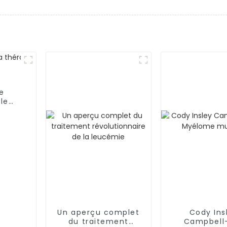
re
 le
es
Un aperçu complet
Cody Ins
du traitement
Campbell