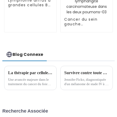
Lymphome diffus à
grandes cellules B
(LDGCB)-04
Cancer du sein
gauche
accompagné de
métastases
osseuses multiples
(stade IV), de
métastases
ganglionnaires et
Blog Connexe
de lymphangite
carcinomateuse
dans les deux
poumons-03
La thérapie par cellules NK combinée au vaccin DC montre une amélioration spectaculaire du cancer du foie à un stade avancé
Survivre contre toute attente : 14 ans de résilience dans la lutte contre le mélanome de stade IV
Une avancée majeure dans le
Jennifer Ficko, diagnostiquée
traitement du cancer du foie
d'un mélanome de stade IV à 48
avancé a été réalisée grâce à
ans, a déjoué toutes les
une nouvelle association de
attentes. Grâce à des
thérapie par cellules NK, de
traitements révolutionnaires
vaccin contre les cellules
comme la thérapie TIL et au
dendritiques et de nivolumab.
soutien indéfectible de sa
Recherche Associée
Cette immunothérapie
famille, elle a survécu au
combinée a connu un succès
cancer…