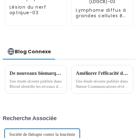
02
Lésion du nerf
Lymphome diffus à
optique-03
grandes cellules B
(LDGCB)-03
Blog Connexe
De nouveaux biomarqueurs prédisent les résultats de la thérapie CAR-T dans le traitement du myélome multiple
Améliorer l'efficacité du PROTAC : une étude révolutionnaire
Une étude récente publiée dans
Une étude récente publiée dans
Blood identifie les niveaux de
Nature Communications révèle
BCMA soluble (sBCMA) et le
des informations clés sur les
volume tumoral métabolique
voies de signalisation
(MTV) comme biomarqueurs
intrinsèques qui modulent
potentiels pour prédire les
l'efficacité de la dégradation
résultats de la thérapie CAR-T
ciblée des protéines à l'aide des
Recherche Associée
chez les patients en rechute et
PROTAC. Cette découverte
réfractaires...
pourrait…
Société de thérapie contre la leucémie