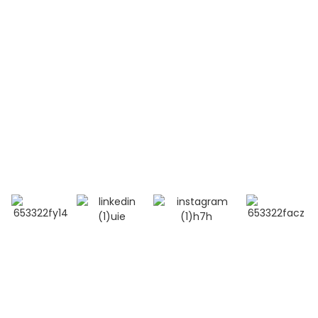
Contactez-nous
Téléphone:
+86 13264500477 (anglais, M. Albert Chen)
+86 18201283536 (arabe, Mme Lana Li)
Courriel : alisa@bioocus.cn
Ajouter : Salle B584, 4e étage, bâtiment 14, Cui Wei
Zhong Li, district de Haidian, Pékin
© Copyright - 2019-2025 : Tous droits réservés.
Recherche
principale
-
Plan du site
-
MEILLEUR BLOG
- Politique de
confidentialité
- Conditions générales