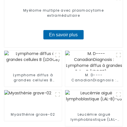
Myélome multiple avec plasmocytome
extramédullaire
En savoir plus
Lymphome diffus à
M. D----
grandes cellules B
CanadianDiagnosis :
(LDGCB)
Lymphome diffus à
grandes cellules B
(LDGCB) avec mutation
du gène TP53
Myasthénie grave-02
Leucémie aiguë
lymphoblastique (LAL-
B)-03