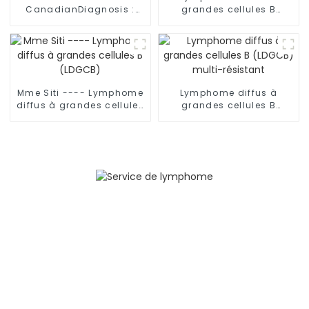
CanadianDiagnosis :
grandes cellules B
Lymphome diffus à
(LDGCB)
grandes cellules B
(LDGCB) avec mutation
du gène TP53
Mme Siti ---- Lymphome
Lymphome diffus à
diffus à grandes cellules
grandes cellules B
B (LDGCB)
(LDGCB) multi-résistant