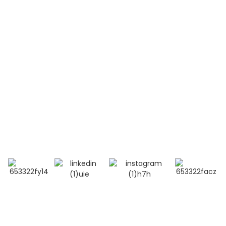
Lupus érythémateux disséminé (LED)
Contactez-nous
Téléphone:
+86 13264500477 (anglais, M. Albert Chen)
+86 18201283536 (arabe, Mme Lana Li)
Courriel : alisa@bioocus.cn
Ajouter : Salle B584, 4e étage, bâtiment 14, Cui Wei
Zhong Li, district de Haidian, Pékin
© Copyright - 2019-2025 : Tous droits réservés.
Recherche
principale
-
Plan du site
-
MEILLEUR BLOG
- Politique de
confidentialité
- Conditions générales