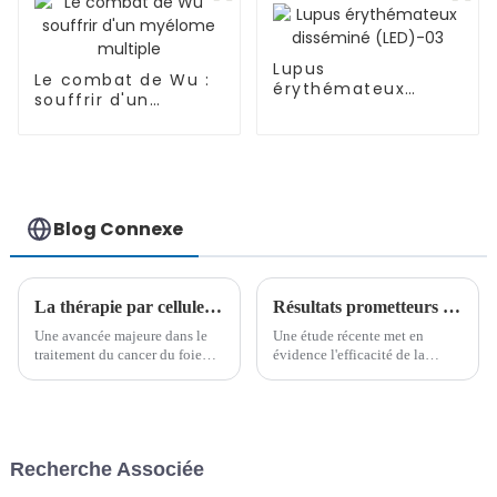
Lupus
Le combat de Wu :
érythémateux
souffrir d'un
disséminé (LED)-03
myélome multiple
Blog Connexe
La thérapie par cellules NK combinée au vaccin DC montre une amélioration spectaculaire du cancer du foie à un stade avancé
Résultats prometteurs de la thérapie CAR-T CD7 combinée à une deuxième greffe chez les patients atteints de LAL-T/LBL récidivante
Une avancée majeure dans le
Une étude récente met en
traitement du cancer du foie
évidence l'efficacité de la
avancé a été réalisée grâce à
thérapie CAR-T CD7 suivie
une nouvelle association de
d'une deuxième greffe
thérapie par cellules NK, de
allogénique de cellules
vaccin contre les cellules
souches hématopoïétiques
dendritiques et de nivolumab.
(GCSH) chez des patients
Recherche Associée
Cette immunothérapie
atteints d'un lymphome aigu à
combinée a connu un succès
cellules T récidivant...