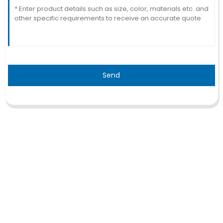
Send
TRAITEMENT
Thalassémie/Anémie falciforme
Thérapie CAR-T
Thérapie TILs