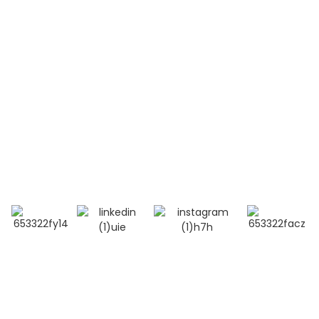
Contactez-nous
Téléphone:
+86 13264500477 (anglais, M. Albert Chen)
+86 18201283536 (arabe, Mme Lana Li)
Courriel : alisa@bioocus.cn
Ajouter : Salle B584, 4e étage, bâtiment 14, Cui Wei
Zhong Li, district de Haidian, Pékin
© Copyright - 2019-2025 : Tous droits réservés.
Recherche
principale
-
Plan du site
-
MEILLEUR BLOG
- Politique de
confidentialité
- Conditions générales