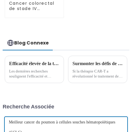
Cancer colorectal
de stade IV
avancé-01
Blog Connexe
Efficacité élevée de la thérapie CAR-T CD7 pour les tumeurs malignes à cellules B : une avancée majeure dans le traitement du cancer
Surmonter les défis de la thérapie CAR-T pour les cancers du sang à cellules T
Les dernières recherches
Si la thérapie CAR-T a
soulignent l'efficacité et
révolutionné le traitement des
l'innocuité de la thérapie
cancers à cellules B,
cellulaire CAR-T CD7 dans le
d'importants défis subsistent
traitement de la leucémie aiguë
dans le traitement des tumeurs
lymphoblastique à cellules B
malignes à cellules T. Une
(LAL-B) récidivante ou
étude récente explore les
Recherche Associée
réfractaire et du lymphome
complexités de la thérapie
lymphoblastique à cellules T
CAR-T…
(LLT-T).
Meilleur cancer du poumon à cellules souches hématopoïétiques