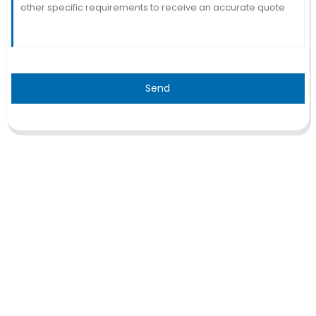
Send
TRAITEMENT
Thalassémie/Anémie falciforme
Thérapie CAR-T
Thérapie TILs
Thérapie par cellules NK