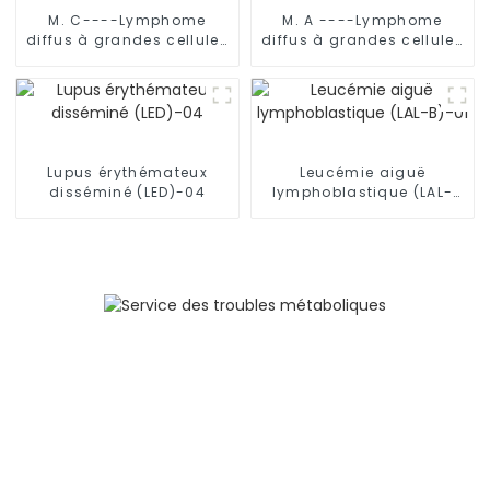
M. C----Lymphome
M. A ----Lymphome
diffus à grandes cellules
diffus à grandes cellules
B (LDGCB)
B (LDGCB)
Lupus érythémateux
Leucémie aiguë
disséminé (LED)-04
lymphoblastique (LAL-
B)-01